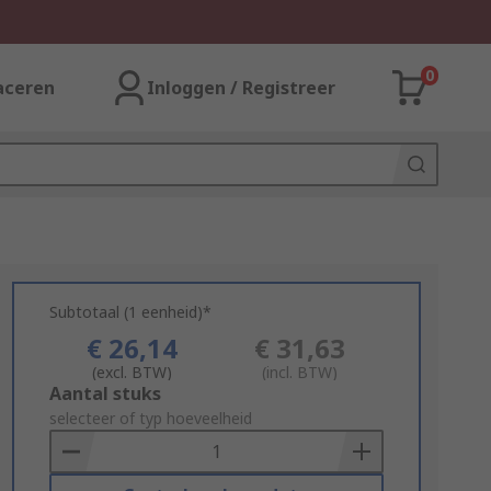
0
aceren
Inloggen / Registreer
Subtotaal (1 eenheid)*
€ 26,14
€ 31,63
(excl. BTW)
(incl. BTW)
Add
Aantal stuks
to
selecteer of typ hoeveelheid
Basket