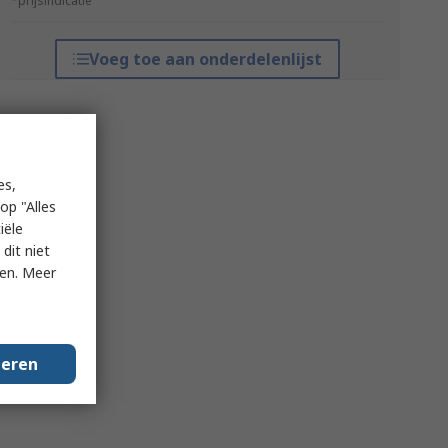
*prijsindicatie
Voeg toe aan onderdelenlijst
es,
op "Alles
iële
dit niet
ken. Meer
geren