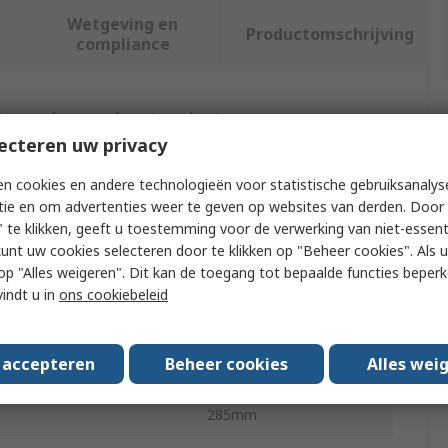
Wetgeving en
Productomschrijving
compliance
f meer kenmerken te selecteren.
ecteren uw privacy
buut
Waarde
n cookies en andere technologieën voor statistische gebruiksanalys
tie en om advertenties weer te geven op websites van derden. Door 
Durable
 te klikken, geeft u toestemming voor de verwerking van niet-essent
kunt uw cookies selecteren door te klikken op "Beheer cookies". Als u 
Yellow
 u op "Alles weigeren". Dit kan de toegang tot bepaalde functies beper
t Type
Waste Bin Lid
vindt u in
ons cookiebeleid
e With
DURABIN
s accepteren
Beheer cookies
Alles wei
al
Plastic
285mm