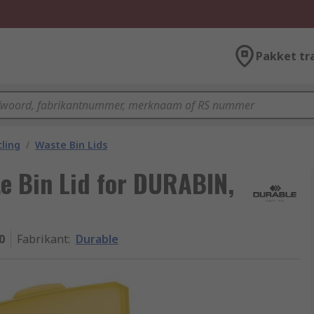
Pakket tr
ling
/
Waste Bin Lids
te Bin Lid for DURABIN,
0
Fabrikant
:
Durable