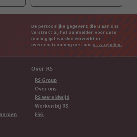
De persoonlijke gegevens die u aan ons
verstrekt bij het aanmelden voor deze
mailinglijst worden verwerkt in
overeenstemming met ons
privacybeleid
.
Over RS
RS Group
Over ons
RS wereldwijd
Werken bij RS
aarden
ESG