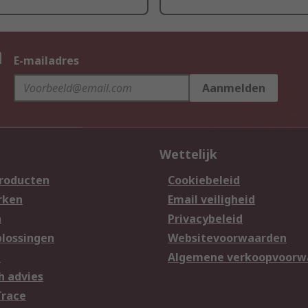
n
E-mailadres
Aanmelden
Wettelijk
producten
Cookiebeleid
rken
Email veiligheid
n
Privacybeleid
lossingen
Websitevoorwaarden
n
Algemene verkoopvoorw
h advies
Trace