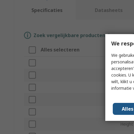
Specificaties
Datasheets
Zoek vergelijkbare producten door een o
We resp
Alles selecteren
Attri
We gebruike
personalisa
Merk
accepteren"
cookies. U 
Colour
wilt, klikt
Produc
informatie 
For Us
Alle
Materi
Height