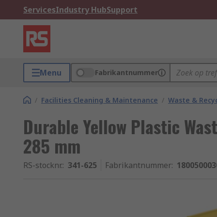
Services
Industry Hub
Support
Menu
Fabrikantnummer
/
Facilities Cleaning & Maintenance
/
Waste & Recyc
Durable Yellow Plastic Was
285 mm
RS-stocknr.
:
341-625
Fabrikantnummer
:
180050003