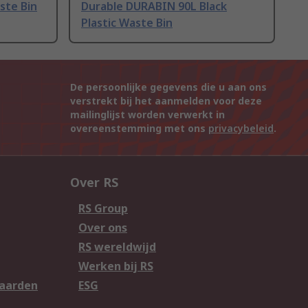
ste Bin
Durable DURABIN 90L Black
Plastic Waste Bin
De persoonlijke gegevens die u aan ons
verstrekt bij het aanmelden voor deze
mailinglijst worden verwerkt in
overeenstemming met ons
privacybeleid
.
Over RS
RS Group
Over ons
RS wereldwijd
Werken bij RS
aarden
ESG