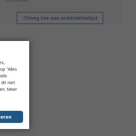
*prijsindicatie
Voeg toe aan onderdelenlijst
es,
op "Alles
iële
dit niet
ken. Meer
geren