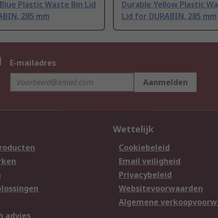
Blue Plastic Waste Bin Lid
Durable Yellow Plastic Wa
ABIN, 285 mm
Lid for DURABIN, 285 mm
n
E-mailadres
Aanmelden
Wettelijk
producten
Cookiebeleid
rken
Email veiligheid
n
Privacybeleid
lossingen
Websitevoorwaarden
n
Algemene verkoopvoorw
h advies