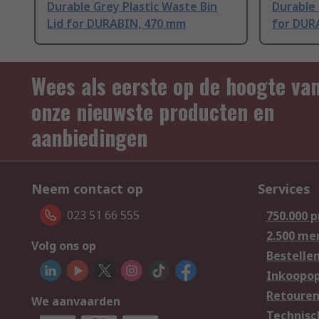
Durable Grey Plastic Waste Bin
Durable 
Lid for DURABIN, 470 mm
for DUR
Wees als eerste op de hoogte va
onze nieuwste producten en
aanbiedingen
Neem contact op
Services
023 51 66 555
750.000 
2.500 me
Volg ons op
Bestelle
Inkoopop
Retoure
We aanvaarden
Technisc