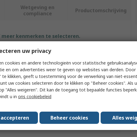
Wetgeving en
Productomschrijving
compliance
f meer kenmerken te selecteren.
ecteren uw privacy
ut
Waarde
n cookies en andere technologieën voor statistische gebruiksanalys
Durable
tie en om advertenties weer te geven op websites van derden. Door 
 te klikken, geeft u toestemming voor de verwerking van niet-essent
Black
kunt uw cookies selecteren door te klikken op "Beheer cookies". Als u 
Type
Waste Bin Lid
 u op "Alles weigeren". Dit kan de toegang tot bepaalde functies beper
vindt u in
ons cookiebeleid
With
DURABIN
Plastic
s accepteren
Beheer cookies
Alles wei
58mm