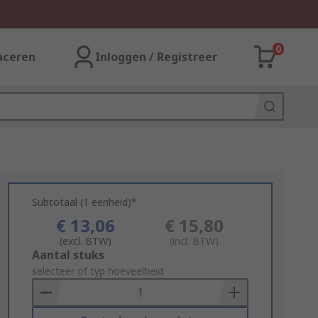
0
aceren
Inloggen / Registreer
Subtotaal (1 eenheid)*
€ 13,06
€ 15,80
(excl. BTW)
(incl. BTW)
Add
Aantal stuks
to
selecteer of typ hoeveelheid
Basket