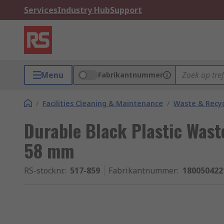
Services
Industry Hub
Support
Menu
Fabrikantnummer
/
Facilities Cleaning & Maintenance
/
Waste & Recyc
Durable Black Plastic Wast
58 mm
RS-stocknr.
:
517-859
Fabrikantnummer
:
180050422