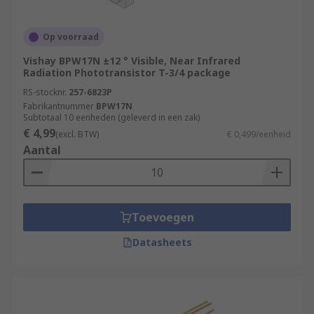
Op voorraad
Vishay BPW17N ±12 ° Visible, Near Infrared
Radiation Phototransistor T-3/4 package
RS-stocknr.
257-6823P
Fabrikantnummer
BPW17N
Subtotaal 10 eenheden (geleverd in een zak)
€ 4,99
(excl. BTW)
€ 0,499/eenheid
Aantal
Toevoegen
Datasheets