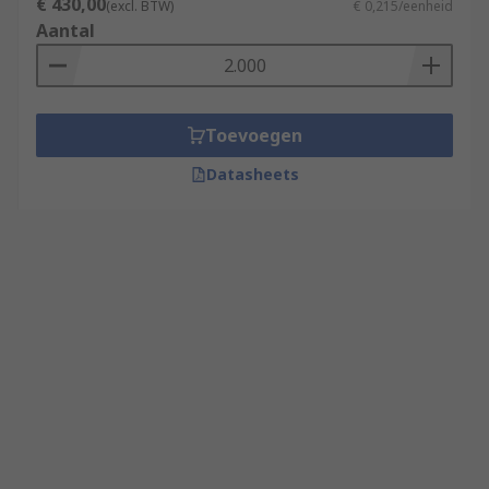
€ 430,00
(excl. BTW)
€ 0,215/eenheid
Aantal
Toevoegen
Datasheets