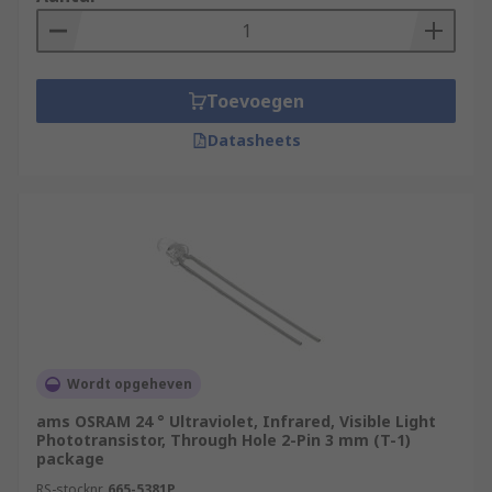
• Automatic switches (lighting equipment)
• IP cameras
Toevoegen
• Security devices
Datasheets
• Home electronics
Wordt opgeheven
ams OSRAM 24 ° Ultraviolet, Infrared, Visible Light
Phototransistor, Through Hole 2-Pin 3 mm (T-1)
package
RS-stocknr.
665-5381P