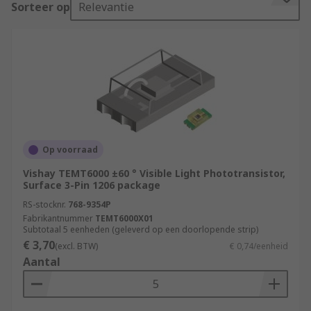
Sorteer op
Relevantie
Once detection of light such as IR (infrared),
visible light or UV (Ultraviolet) is successful, the
device will alter a current flowing between an
emitter and collector, depending on the light and
level of intensity it receives.
Features and Benefits
•Reflow surface-mounting support
Op voorraad
Vishay TEMT6000 ±60 ° Visible Light Phototransistor,
•Small, ultra-thin
Surface 3-Pin 1206 package
RS-stocknr.
768-9354P
•High sensitivity
Fabrikantnummer
TEMT6000X01
Subtotaal 5 eenheden (geleverd op een doorlopende strip)
•Electromagnetic noise resistance
€ 3,70
(excl. BTW)
€ 0,74/eenheid
Aantal
•High linearity
•Produce a higher current than photodiodes