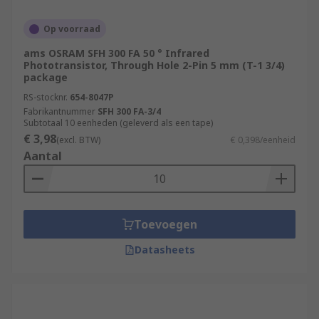
Op voorraad
ams OSRAM SFH 300 FA 50 ° Infrared
Phototransistor, Through Hole 2-Pin 5 mm (T-1 3/4)
package
RS-stocknr.
654-8047P
Fabrikantnummer
SFH 300 FA-3/4
Subtotaal 10 eenheden (geleverd als een tape)
€ 3,98
(excl. BTW)
€ 0,398/eenheid
Aantal
Toevoegen
Datasheets