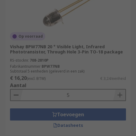
Op voorraad
Vishay BPW77NB 20 ° Visible Light, Infrared
Phototransistor, Through Hole 3-Pin TO-18 package
RS-stocknr.
708-2810P
Fabrikantnummer
BPW77NB
Subtotaal 5 eenheden (geleverd in een zak)
€ 16,20
(excl. BTW)
€ 3,24/eenheid
Aantal
Toevoegen
Datasheets