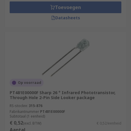
Toevoegen
Where might I use a Phototransistor?
Datasheets
A photo transistor can be used in many different
devices and applications such as:
• Photo interrupters
• Industrial electronics
• Human detection devices
• TV
Op voorraad
PT481E00000F Sharp 26 ° Infrared Phototransistor,
• Air conditioning
Through Hole 2-Pin Side Looker package
RS-stocknr.
315-876
• Digital photo-frames
Fabrikantnummer
PT481E00000F
Subtotaal (1 eenheid)
• PCs or Laptops
€ 0,52
(excl. BTW)
€ 0,52/eenheid
Aantal