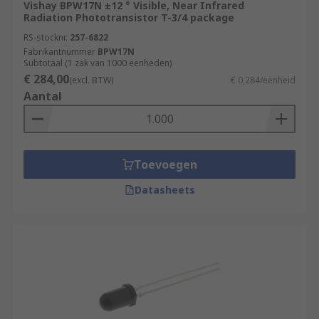
Vishay BPW17N ±12 ° Visible, Near Infrared
Radiation Phototransistor T-3/4 package
RS-stocknr.
257-6822
Fabrikantnummer
BPW17N
Subtotaal (1 zak van 1000 eenheden)
€ 284,00
(excl. BTW)
€ 0,284/eenheid
Aantal
Toevoegen
Datasheets