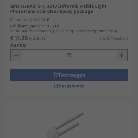
ams OSRAM SFH 3219 Infrared, Visible Light
Phototransistor Clear Epoxy package
RS-stocknr.
262-3321P
Fabrikantnummer
SFH 3219
Subtotaal 25 eenheden (geleverd op een doorlopende strip)
€ 11,35
(excl. BTW)
€ 0,454/eenheid
Aantal
Toevoegen
Datasheets