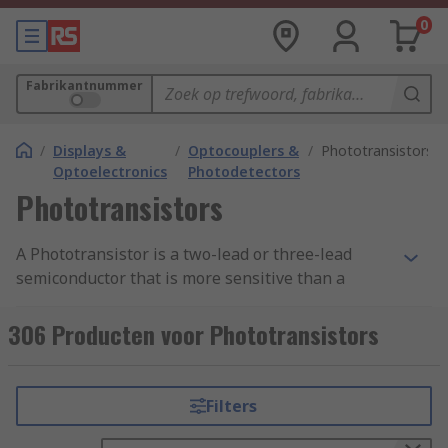
0
Fabrikantnummer
/
Displays &
/
Optocouplers &
/
Phototransistors
Optoelectronics
Photodetectors
Phototransistors
A Phototransistor is a two-lead or three-lead
semiconductor that is more sensitive than a
photodiode. It senses light levels and uses them
to alter currents to create an electrical signal.
306 Producten voor Phototransistors
The bipolar semiconductor is can be made from
silicon or another semi-conductive material.
Filters
How do Phototransistors work?