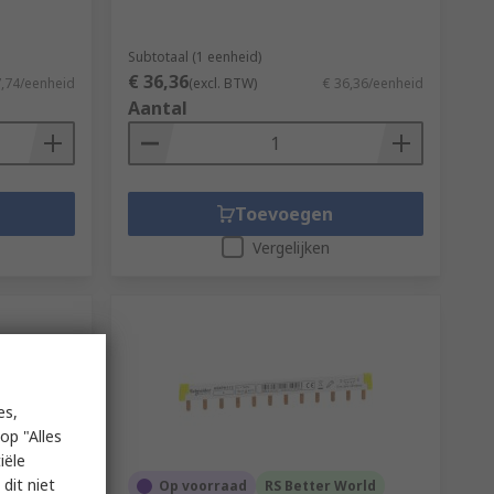
Subtotaal (1 eenheid)
€ 36,36
7,74/eenheid
(excl. BTW)
€ 36,36/eenheid
Aantal
Toevoegen
Vergelijken
es,
op "Alles
iële
dit niet
Op voorraad
RS Better World