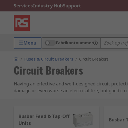
Services
Industry Hub
Support
Menu
Fabrikantnummer
/
Fuses & Circuit Breakers
/
Circuit Breakers
Circuit Breakers
Having an effective and well-designed circuit protect
damage or even worse an electrical fire, but good circ
Here, at RS we stock an extensive range of high-quali
as consumer units, distribution boards and accessor
Busbar Feed & Tap-Off
everything you need, providing the perfect end-to-en
Busbar 
Units