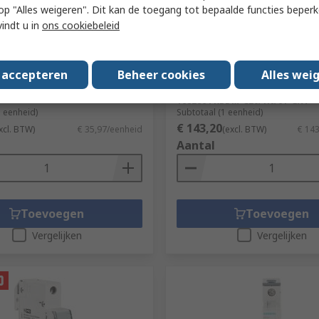
 u op "Alles weigeren". Dit kan de toegang tot bepaalde functies beper
 Electric Multi9 M9F Circuit
Eaton Residual Current Circ
vindt u in
ons cookiebeleid
1-Pole, 4A, C Curve, 415V AC,
Breaker with Overload Prot
15 kA Breaking Capacity
20A Current Rating, 2-Pole,
Trip Sensitivity,
781-722
s accepteren
Beheer cookies
Alles wei
RS-stocknr.
121-032
ummer
M9F11104
Fabrikantnummer
168286 FRBDM-C20/1N/01-G/A
1 eenheid)
Subtotaal (1 eenheid)
€ 143,20
xcl. BTW)
€ 35,97/eenheid
(excl. BTW)
€ 14
Aantal
Toevoegen
Toevoegen
Vergelijken
Vergelijken