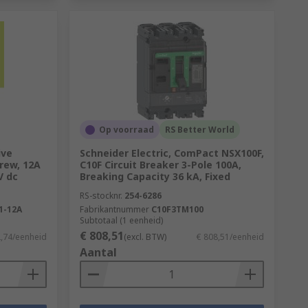
Op voorraad
RS Better World
ive
Schneider Electric, ComPact NSX100F,
crew, 12A
C10F Circuit Breaker 3-Pole 100A,
V dc
Breaking Capacity 36 kA, Fixed
RS-stocknr.
254-6286
1-12A
Fabrikantnummer
C10F3TM100
Subtotaal (1 eenheid)
€ 808,51
2,74/eenheid
(excl. BTW)
€ 808,51/eenheid
Aantal