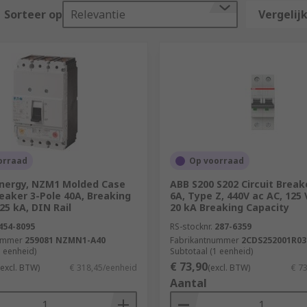
re another type of electrical protection device used in hig
Sorteer op
Relevantie
Vergelijk
oad and short circuit faults. With its high breaking capacit
er than domestic systems.
orraad
Op voorraad
Energy, NZM1 Molded Case
ABB S200 S202 Circuit Breake
reaker 3-Pole 40A, Breaking
6A, Type Z, 440V ac AC, 125 
25 kA, DIN Rail
20 kA Breaking Capacity
454-8095
RS-stocknr.
287-6359
ummer
259081 NZMN1-A40
Fabrikantnummer
2CDS252001R03
1 eenheid)
Subtotaal (1 eenheid)
€ 73,90
(excl. BTW)
€ 318,45/eenheid
(excl. BTW)
€ 7
Aantal