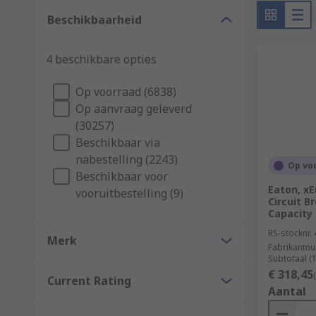
MCCB stands for Moulded Case Circuit Breaker. They a
Beschikbaarheid
MCB would not suffice. An MCCB protects against overl
MCCBs are typically found in industrial systems rath
4 beschikbare opties
Op voorraad (6838)
Op aanvraag geleverd
(30257)
Beschikbaar via
nabestelling (2243)
Op vo
Beschikbaar voor
Eaton, x
vooruitbestelling (9)
Circuit B
Capacity 
RS-stocknr.
Merk
Fabrikantn
Subtotaal (
€ 318,45
Current Rating
Aantal