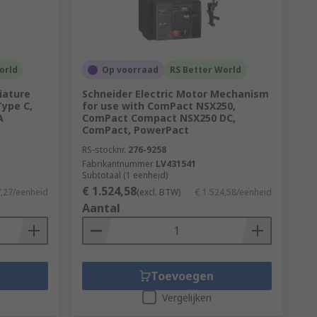
orld
Op voorraad
RS Better World
iature
Schneider Electric Motor Mechanism
Type C,
for use with ComPact NSX250,
A
ComPact Compact NSX250 DC,
ComPact, PowerPact
RS-stocknr.
276-9258
Fabrikantnummer
LV431541
Subtotaal (1 eenheid)
€ 1.524,58
7,27/eenheid
(excl. BTW)
€ 1.524,58/eenheid
Aantal
Toevoegen
Vergelijken