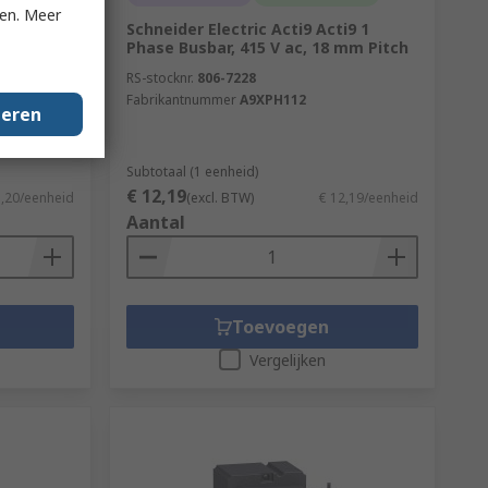
ken. Meer
uit
Schneider Electric Acti9 Acti9 1
ection,
Phase Busbar, 415 V ac, 18 mm Pitch
 100 mA
RS-stocknr.
806-7228
Fabrikantnummer
A9XPH112
geren
Subtotaal (1 eenheid)
€ 12,19
3,20/eenheid
(excl. BTW)
€ 12,19/eenheid
Aantal
Toevoegen
Vergelijken