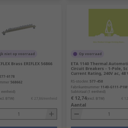
ijk niet op voorraad
Op voorraad
IFLEX Brass ERIFLEX 56866
ETA 1140 Thermal Automot
Circuit Breakers - 1-Pole, S
Current Rating, 240V ac, 48 
277-6178
RS-stocknr.
577-458
ummer
568662
Fabrikantnummer
1140-G111-P1M
1 eenheid)
Subtotaal (1 eenheid)
€ 12,74
xcl. BTW)
€ 27,86/eenheid
(excl. BTW)
€ 1
Aantal