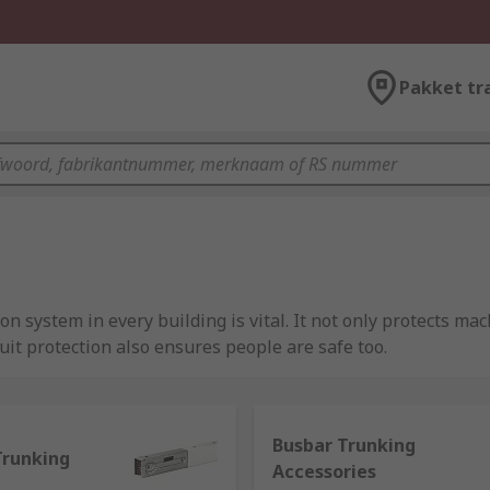
Pakket tr
ion system in every building is vital. It not only protects m
uit protection also ensures people are safe too.
ty products within our circuit breaker range. They include v
ies. Whether you are designing and building a new system o
Busbar Trunking
d solution.
Trunking
Accessories