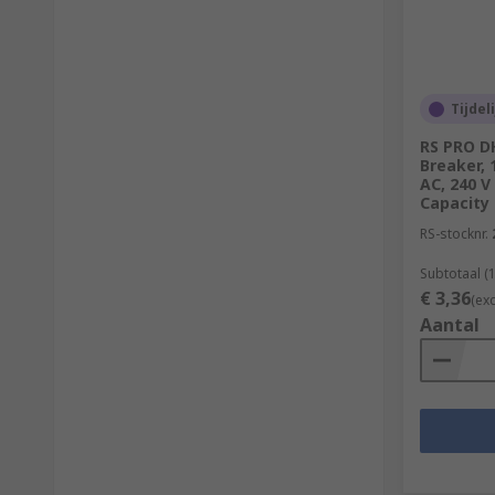
Tijdel
RS PRO D
Breaker, 
AC, 240 V
Capacity
RS-stocknr.
Subtotaal (
€ 3,36
(ex
Aantal