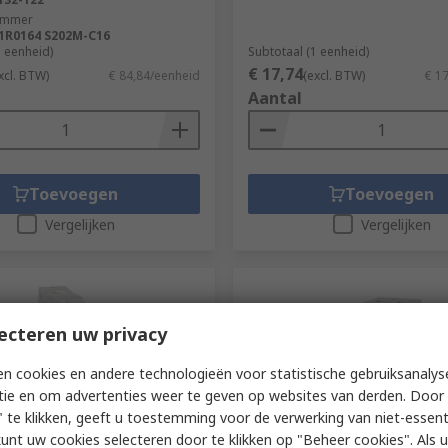
ummer
1R0164 S202M-C16
1 eenheid)
Subtotaal (1 eenheid)
€ 17,74
xcl. BTW)
€ 84,84/eenheid
(excl. BTW)
€ 1
Aantal
Toevoegen
Toevoegen
Vergelijken
Vergelijken
ecteren uw privacy
n cookies en andere technologieën voor statistische gebruiksanalys
tie en om advertenties weer te geven op websites van derden. Door 
 te klikken, geeft u toestemming voor de verwerking van niet-essent
kunt uw cookies selecteren door te klikken op "Beheer cookies". Als u 
orraad
Voorradig bij de fabrikant