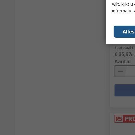
wilt, klikt
Schneider
informatie 
Breaker, 
72 V DC, 
RS-stocknr.
Alle
Fabrikantn
Subtotaal (
€ 35,97
(e
Aantal