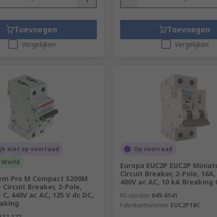
Toevoegen
Toevoegen
Vergelijken
Vergelijken
ijk niet op voorraad
Op voorraad
r World
Europa EUC2P EUC2P Miniat
Circuit Breaker, 2-Pole, 16A,
em Pro M Compact S200M
400V ac AC, 10 kA Breaking 
 Circuit Breaker, 2-Pole,
 C, 440V ac AC, 125 V dc DC,
RS-stocknr.
849-6541
eaking
Fabrikantnummer
EUC2P16C
132-122