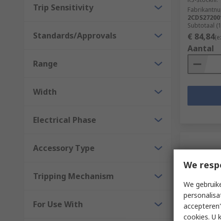
Trip Sensitivity
Fabrikantn
2CDS27200
Subtotaal (
Standards/Approvals
€ 84,84
(e
Aantal
Range
Width
Electrical Phase
Accessory Type
We resp
Tripping Mechanism
We gebruike
personalisa
For Use With
accepteren"
cookies. U 
Op vo