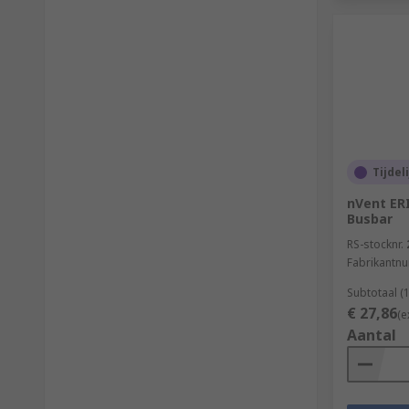
Tijdel
nVent ER
Busbar
RS-stocknr.
Fabrikantn
Subtotaal (
€ 27,86
(e
Aantal