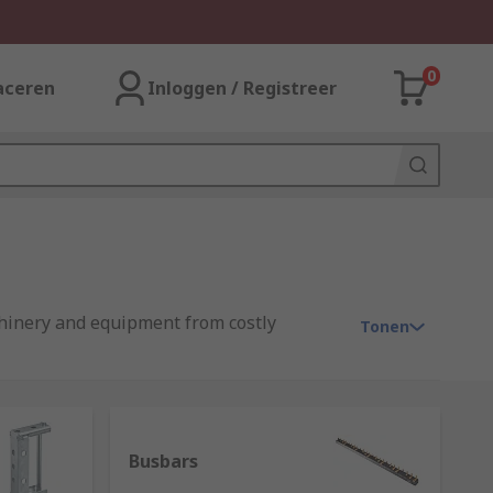
0
aceren
Inloggen / Registreer
achinery and equipment from costly
Tonen
arious types of protection devices as well
r maintaining an old one we have
Busbars