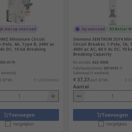
ijk niet op voorraad
Op voorraad
RS Better W
HMZ Miniature Circuit
Siemens SENTRON 5SY4 Min
1-Pole, 4A, Type B, 240V ac
Circuit Breaker, 1-Pole, 1A, 
 dc DC, 10 kA Breaking
400V ac AC, 60 V dc DC, 10 k
Breaking Capacity
265-0170
RS-stocknr.
622-0008
Fabrikantnummer
5SY4101-7
1 eenheid)
Subtotaal (1 eenheid)
€ 37,27
cl. BTW)
€ 3,36/eenheid
(excl. BTW)
€ 3
Aantal
Toevoegen
Toevoegen
Vergelijken
Vergelijken