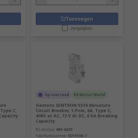
Toevoegen
Vergelijken
Op voorraad
RS Better World
ure
Siemens SENTRON 5SY6 Miniature
 Type C,
Circuit Breaker, 1-Pole, 6A, Type C,
Capacity
400V ac AC, 72 V dc DC, 6 kA Breaking
Capacity
RS-stocknr.
489-6625
Fabrikantnummer
5SY6106-7