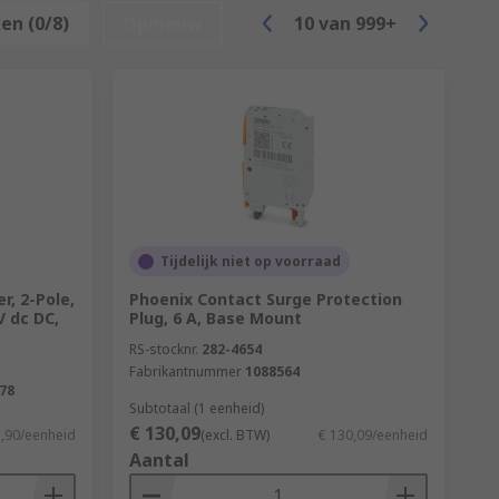
her current rating applications where an
en (0/8)
Opnieuw
10
van
999+
y and a wider range of current ratings,
Tijdelijk niet op voorraad
r, 2-Pole,
Phoenix Contact Surge Protection
V dc DC,
Plug, 6 A, Base Mount
RS-stocknr.
282-4654
Fabrikantnummer
1088564
78
Subtotaal (1 eenheid)
€ 130,09
3,90/eenheid
(excl. BTW)
€ 130,09/eenheid
Aantal