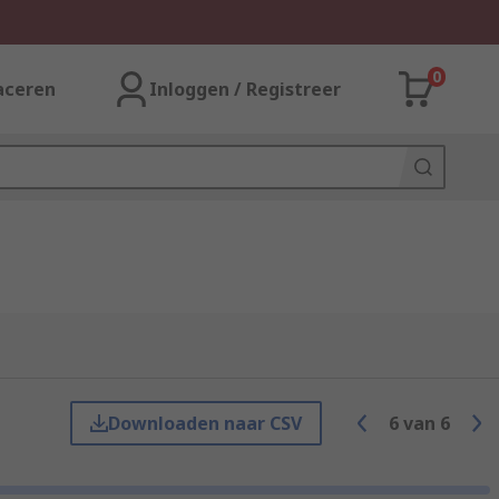
0
aceren
Inloggen / Registreer
Downloaden naar CSV
6
van
6