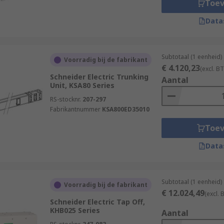
Toe
Data
Subtotaal (1 eenheid)
Voorradig bij de fabrikant
€ 4.120,23
(excl. B
Schneider Electric Trunking
Aantal
Unit, KSA80 Series
RS-stocknr.
207-297
Fabrikantnummer
KSA800ED35010
Toe
Data
Subtotaal (1 eenheid)
Voorradig bij de fabrikant
€ 12.024,49
(excl.
Schneider Electric Tap Off,
KHB025 Series
Aantal