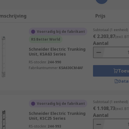
mschrijving
Prijs
Subtotaal (1 eenheid)
Voorradig bij de fabrikant
€ 2.203,87
(excl. B
RS Better World
Aantal
Schneider Electric Trunking
Unit, KSA63 Series
RS-stocknr.
244-990
Fabrikantnummer
KSA630CM4AF
Toe
Data
Subtotaal (1 eenheid)
Voorradig bij de fabrikant
€ 1.108,73
(excl. B
Schneider Electric Trunking
Aantal
Unit, KSC25 Series
RS-stocknr.
244-993