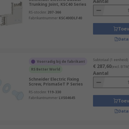
Aantal
Trunking Joint, KSC40 Series
RS-stocknr.
207-366
Fabrikantnummer
KSC400DLF40
Toe
Data
Subtotaal (1 eenheid)
Voorradig bij de fabrikant
€ 287,60
(excl. BTW
RS Better World
Aantal
Schneider Electric Fixing
Screw, PrismaSeT P Series
RS-stocknr.
119-330
Fabrikantnummer
LVS04645
Toe
Data