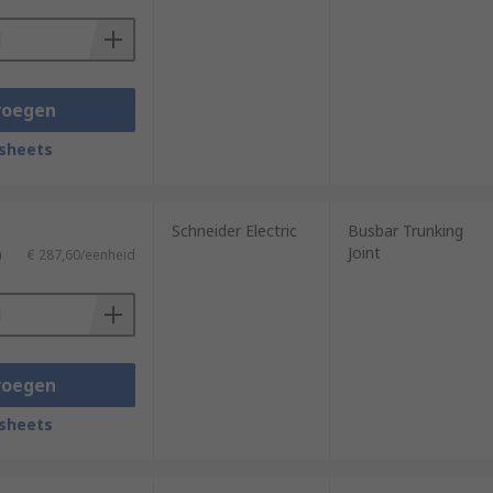
voegen
sheets
Schneider Electric
Busbar Trunking
Joint
)
€ 287,60/eenheid
voegen
sheets