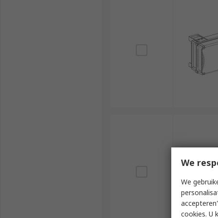
We resp
We gebruike
personalisa
accepteren"
cookies. U 