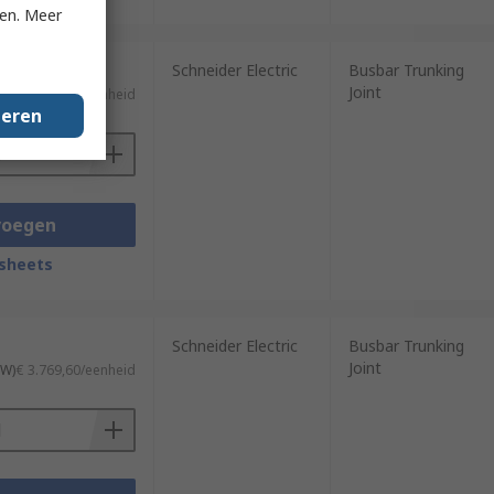
ken. Meer
Schneider Electric
Busbar Trunking
Joint
TW)
€ 3.054,25/eenheid
geren
voegen
sheets
Schneider Electric
Busbar Trunking
Joint
TW)
€ 3.769,60/eenheid