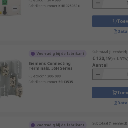
RS-stocknr.
347-083
Fabrikantnummer
KHB0250SE4
Toe
Data
Subtotaal (1 eenheid)
Voorradig bij de fabrikant
€ 120,19
(excl. BTW
Siemens Connecting
Aantal
Terminals, 5SH Series
RS-stocknr.
300-089
Fabrikantnummer
5SH3535
Toe
Data
Subtotaal (1 eenheid)
Voorradig bij de fabrikant