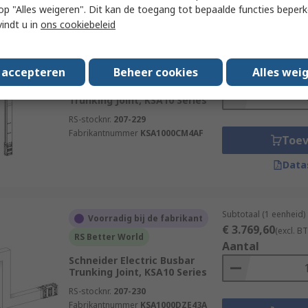
 u op "Alles weigeren". Dit kan de toegang tot bepaalde functies beper
vindt u in
ons cookiebeleid
Subtotaal (1 eenheid)
Voorradig bij de fabrikant
€ 3.054,25
(excl. B
RS Better World
s accepteren
Beheer cookies
Alles wei
Aantal
Schneider Electric Busbar
Trunking Joint, KSA10 Series
RS-stocknr.
207-229
Fabrikantnummer
KSA1000CM4AF
Toe
Data
Subtotaal (1 eenheid)
Voorradig bij de fabrikant
€ 3.769,60
(excl. B
RS Better World
Aantal
Schneider Electric Busbar
Trunking Joint, KSA10 Series
RS-stocknr.
207-230
Fabrikantnummer
KSA1000DZE43A