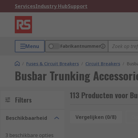
Services
Industry Hub
Support
Menu
Fabrikantnummer
/
Fuses & Circuit Breakers
/
Circuit Breakers
/
Busba
Busbar Trunking Accessori
113 Producten voor Bu
Filters
Vergelijken (0/8)
Op
Beschikbaarheid
3 beschikbare opties