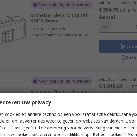
Subtotaal (1 eenheid)
Voorradig bij de fabrikant
€ 594,70
(excl. BTW
Schneider Electric Tap Off,
Aantal
KSB12 Series
RS-stocknr.
207-299
Fabrikantnummer
KSB125HD502
Toe
Data
Subtotaal (1 eenheid)
Voorradig bij de fabrikant
€ 1.918,62
(excl. B
Schneider Electric Busbar
Aantal
Trunking Joint, KSC40 Series
ecteren uw privacy
RS-stocknr.
207-301
Fabrikantnummer
KSC400DLC40
n cookies en andere technologieën voor statistische gebruiksanalys
tie en om advertenties weer te geven op websites van derden. Door 
Toe
 te klikken, geeft u toestemming voor de verwerking van niet-essent
Data
kunt uw cookies selecteren door te klikken op "Beheer cookies". Als u 