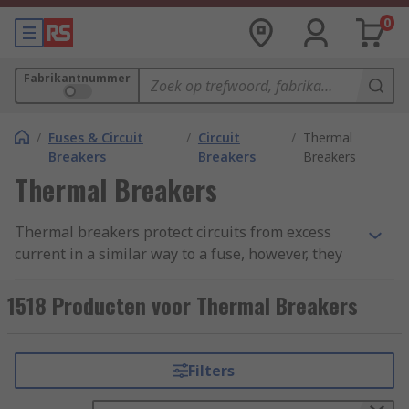
0
Fabrikantnummer
/
Fuses & Circuit
/
Circuit
/
Thermal
Breakers
Breakers
Breakers
Thermal Breakers
Thermal breakers protect circuits from excess
current in a similar way to a fuse, however, they
often feature a switch allowing them to be reset
if tripped. Common types of thermal breakers
1518 Producten voor Thermal Breakers
include thermal magnetic circuit breakers and
thermal automotive circuit breakers.
Filters
Types of Thermal Breakers