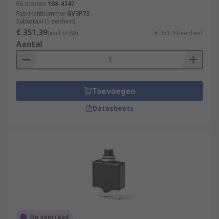
RS-stocknr.
188-4747
Fabrikantnummer
GV3P73
Subtotaal (1 eenheid)
€ 351,39
(excl. BTW)
€ 351,39/eenheid
Aantal
Toevoegen
Datasheets
Op voorraad