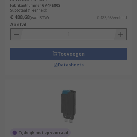
Fabrikantnummer
GV4PE80S
Subtotaal (1 eenheid)
€ 488,68
(excl. BTW)
€ 488,68/eenheid
Aantal
Toevoegen
Datasheets
Tijdelijk niet op voorraad