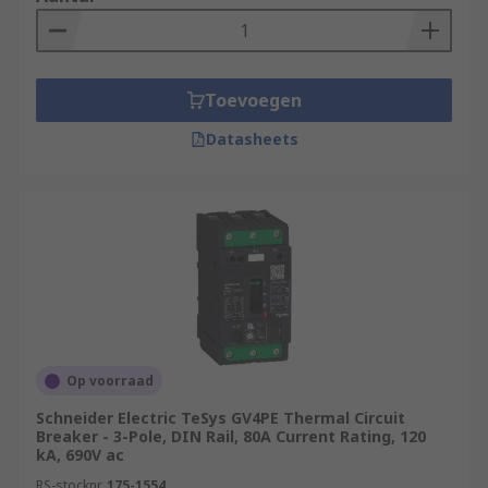
What are thermal automotive circuit
breakers used for?
Thermal automotive circuit breakers are used to
Toevoegen
protect electrical networks in most types of
Datasheets
vehicles, including cars, vans, buses, and boats.
Op voorraad
Schneider Electric TeSys GV4PE Thermal Circuit
Breaker - 3-Pole, DIN Rail, 80A Current Rating, 120
kA, 690V ac
RS-stocknr.
175-1554