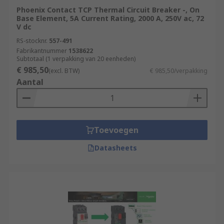
Phoenix Contact TCP Thermal Circuit Breaker -, On
Base Element, 5A Current Rating, 2000 A, 250V ac, 72
V dc
RS-stocknr.
557-491
Fabrikantnummer
1538622
Subtotaal (1 verpakking van 20 eenheden)
€ 985,50
(excl. BTW)
€ 985,50/verpakking
Aantal
Toevoegen
Datasheets