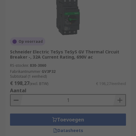
Op voorraad
Schneider Electric TeSys TeSyS GV Thermal Circuit
Breaker -, 32A Current Rating, 690V ac
RS-stocknr.
830-3060
Fabrikantnummer
GV3P32
Subtotaal (1 eenheid)
€ 198,27
(excl. BTW)
€ 198,27/eenheid
Aantal
Toevoegen
Datasheets