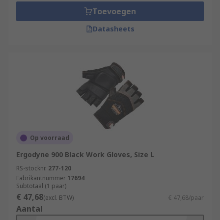
Toevoegen
Datasheets
Op voorraad
Ergodyne 900 Black Work Gloves, Size L
RS-stocknr.
277-120
Fabrikantnummer
17694
Subtotaal (1 paar)
€ 47,68
(excl. BTW)
€ 47,68/paar
Aantal