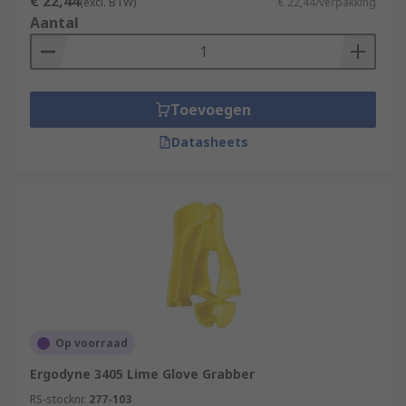
€ 22,44
(excl. BTW)
€ 22,44/verpakking
Aantal
Toevoegen
Datasheets
Op voorraad
Ergodyne 3405 Lime Glove Grabber
RS-stocknr.
277-103