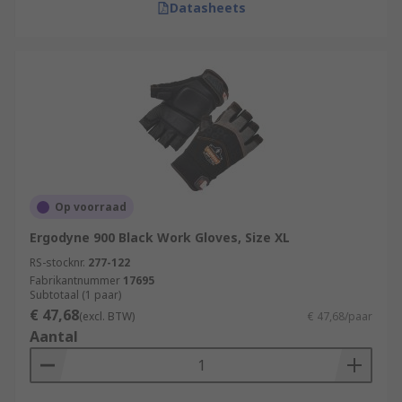
Datasheets
Op voorraad
Ergodyne 900 Black Work Gloves, Size XL
RS-stocknr.
277-122
Fabrikantnummer
17695
Subtotaal (1 paar)
€ 47,68
(excl. BTW)
€ 47,68/paar
Aantal