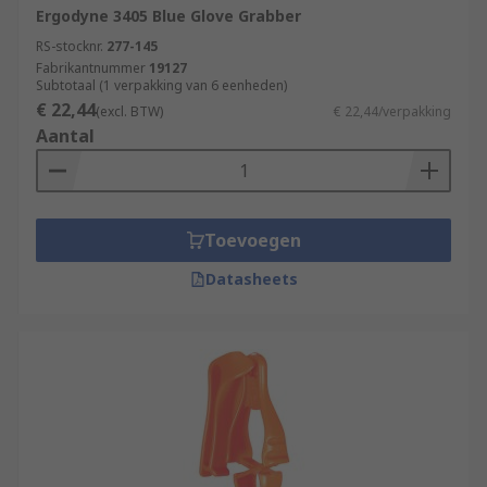
Ergodyne 3405 Blue Glove Grabber
RS-stocknr.
277-145
Fabrikantnummer
19127
Subtotaal (1 verpakking van 6 eenheden)
€ 22,44
(excl. BTW)
€ 22,44/verpakking
Aantal
Toevoegen
Datasheets