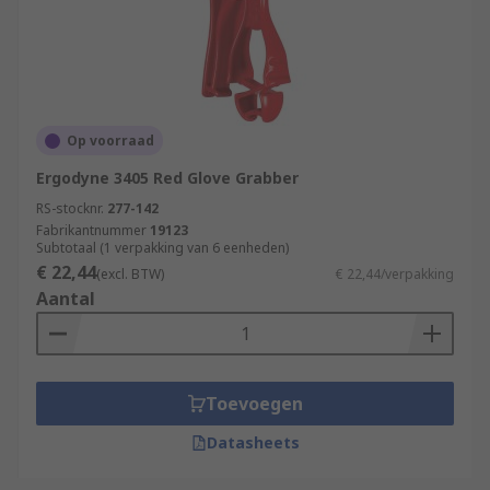
Op voorraad
Ergodyne 3405 Red Glove Grabber
RS-stocknr.
277-142
Fabrikantnummer
19123
Subtotaal (1 verpakking van 6 eenheden)
€ 22,44
(excl. BTW)
€ 22,44/verpakking
Aantal
Toevoegen
Datasheets