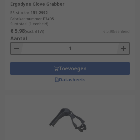
Ergodyne Glove Grabber
RS-stocknr.
151-2992
Fabrikantnummer
E3405
Subtotaal (1 eenheid)
€ 5,98
(excl. BTW)
€ 5,98/eenheid
Aantal
Toevoegen
Datasheets