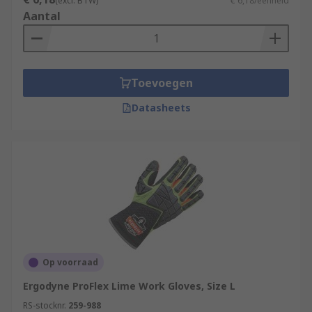
(excl. BTW)
€ 6,18/eenheid
Aantal
Toevoegen
Datasheets
Op voorraad
Ergodyne ProFlex Lime Work Gloves, Size L
RS-stocknr.
259-988