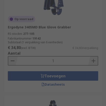
Op voorraad
Ergodyne 3405MD Blue Glove Grabber
RS-stocknr.
277-105
Fabrikantnummer
19142
Subtotaal (1 verpakking van 6 eenheden)
€ 34,80
(excl. BTW)
€ 34,80/verpakking
Aantal
Toevoegen
Datasheets