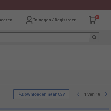
0
aceren
Inloggen / Registreer
Downloaden naar CSV
1
van
18