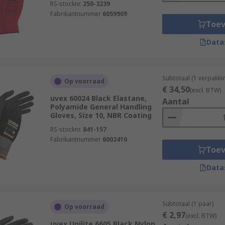
RS-stocknr.
250-3239
Fabrikantnummer
6059909
Toe
Data
Subtotaal (1 verpakki
Op voorraad
€ 34,50
(excl. BTW)
uvex 60024 Black Elastane,
Aantal
Polyamide General Handling
Gloves, Size 10, NBR Coating
RS-stocknr.
841-157
Fabrikantnummer
6002410
Toe
Data
Subtotaal (1 paar)
Op voorraad
€ 2,97
(excl. BTW)
uvex Unilite 6605 Black Nylon