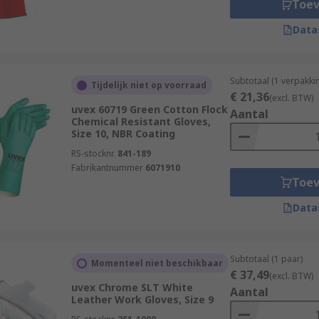
Toe
Data
Subtotaal (1 verpakki
Tijdelijk niet op voorraad
€ 21,36
(excl. BTW)
uvex 60719 Green Cotton Flock
Aantal
Chemical Resistant Gloves,
Size 10, NBR Coating
RS-stocknr.
841-189
Fabrikantnummer
6071910
Toe
Data
Subtotaal (1 paar)
Momenteel niet beschikbaar
€ 37,49
(excl. BTW)
uvex Chrome SLT White
Aantal
Leather Work Gloves, Size 9