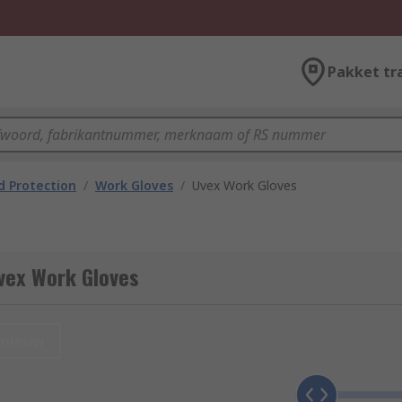
Pakket tr
 Protection
/
Work Gloves
/
Uvex Work Gloves
vex Work Gloves
nieuw