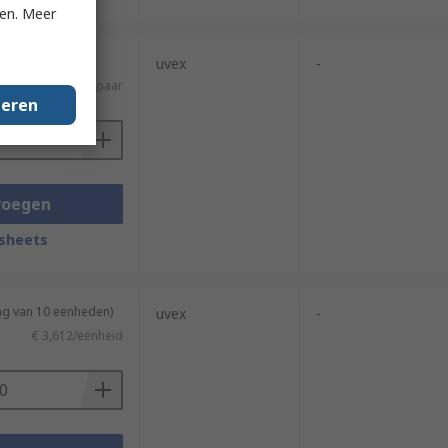
ken. Meer
uvex
-
€ 2,97/paar
geren
voegen
sheets
ng van 10 eenheden)
uvex
-
€ 3,612/eenheid