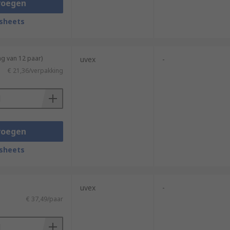
voegen
sheets
ng van 12 paar)
uvex
-
€ 21,36/verpakking
voegen
sheets
uvex
-
€ 37,49/paar