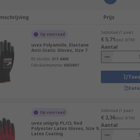
mschrijving
Prijs
Subtotaal (1 paar)
Op voorraad
€ 5,71
(excl. BTW)
uvex Polyamide, Elastane
Aantal
Anti-Static Gloves, Size 7
RS-stocknr.
217-4408
Fabrikantnummer
6003807
Toe
Data
Subtotaal (1 paar)
Op voorraad
€ 2,36
(excl. BTW)
uvex unigrip PL/CL Red
Aantal
Polyester Latex Gloves, Size 9,
Latex Coating