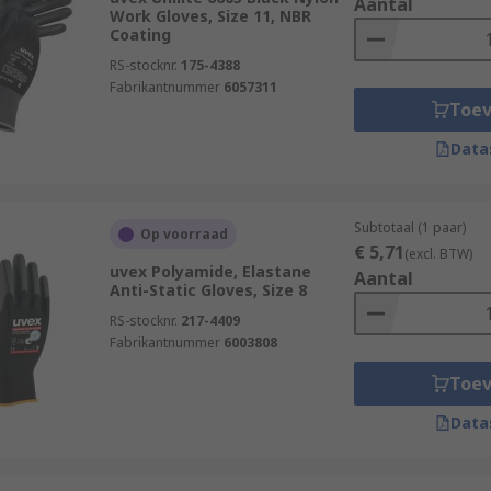
Aantal
Work Gloves, Size 11, NBR
Coating
RS-stocknr.
175-4388
Fabrikantnummer
6057311
Toe
Data
Subtotaal (1 paar)
Op voorraad
€ 5,71
(excl. BTW)
uvex Polyamide, Elastane
Aantal
Anti-Static Gloves, Size 8
RS-stocknr.
217-4409
Fabrikantnummer
6003808
Toe
Data