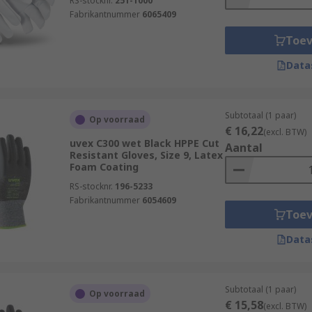
RS-stocknr.
251-1000
Fabrikantnummer
6065409
Toe
Data
Subtotaal (1 paar)
Op voorraad
€ 16,22
(excl. BTW)
uvex C300 wet Black HPPE Cut
Aantal
Resistant Gloves, Size 9, Latex
Foam Coating
RS-stocknr.
196-5233
Fabrikantnummer
6054609
Toe
Data
Subtotaal (1 paar)
Op voorraad
€ 15,58
(excl. BTW)