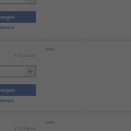
voegen
sheets
uvex
-
€ 16,22/paar
voegen
sheets
uvex
-
€ 15,58/paar