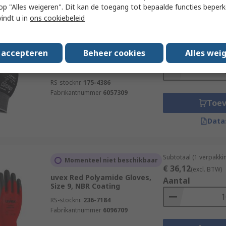
 u op "Alles weigeren". Dit kan de toegang tot bepaalde functies beper
vindt u in
ons cookiebeleid
Subtotaal (1 paar)
Op voorraad
€ 2,97
(excl. BTW)
uvex Unilite 6605 Black Nylon
s accepteren
Beheer cookies
Alles wei
Aantal
Work Gloves, Size 9, NBR
Coating
RS-stocknr.
175-4386
Fabrikantnummer
6057309
Toe
Data
Subtotaal (1 verpakki
Momenteel niet beschikbaar
€ 36,12
(excl. BTW)
uvex Red Polyamide Gloves,
Aantal
Size 9, NBR Coating
RS-stocknr.
236-7184
Fabrikantnummer
6096709