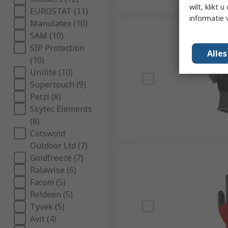
wilt, klikt
EUROSTAT (11)
informatie 
Manulatex (10)
SAM (10)
SIP Protection
Alle
(10)
Unilite (10)
Supertouch (9)
Petzl (8)
Skytec Elements
(8)
Cotswold
Outdoor Ltd (7)
Goldfreeze (7)
Ralawise (6)
Facom (5)
Reldeen (5)
Tyvek (5)
Avit (4)