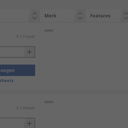
Merk
Features
uvex
-
€ 5,71/paar
voegen
sheets
uvex
-
€ 2,36/paar