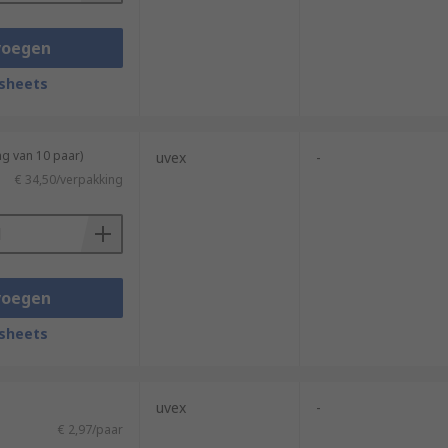
voegen
sheets
ng van 10 paar)
uvex
-
€ 34,50/verpakking
voegen
sheets
uvex
-
€ 2,97/paar