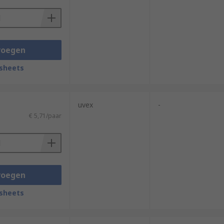
voegen
sheets
uvex
-
€ 5,71/paar
voegen
sheets