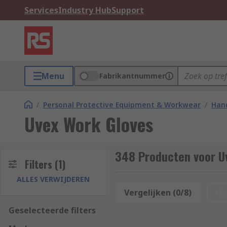
Services
Industry Hub
Support
Menu
Fabrikantnummer
/
Personal Protective Equipment & Workwear
/
Hand
Uvex Work Gloves
348 Producten voor U
Filters
(1)
ALLES VERWIJDEREN
Vergelijken (0/8)
Op
Geselecteerde filters