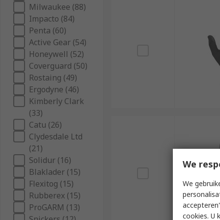
Milwaukee (88)
Impacto (84)
Penta (60)
Active Gear (54)
Honeywell (52)
Coverguard (50)
Rostaing (49)
Ergodyne (46)
Kimberly Clark
(33)
Catu (26)
Clydesdale Ltd
(21)
Solidur (16)
We resp
Blaklader (15)
Flexitog (15)
We gebruike
personalisa
Rubberex (15)
accepteren"
ProGARM (13)
cookies. U 
Snickers (12)