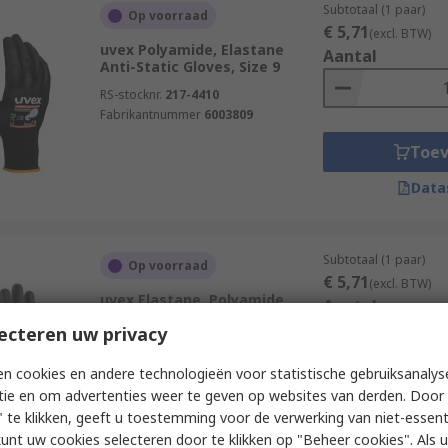
Subtotaal (1 paar)
Op voorraad
€ 5,71
(excl. BTW)
uvex Polyamide, Elastane
Aantal
Anti-Static Gloves, Size 9
RS-stocknr.
217-4410
Fabrikantnummer
6003809
Toe
Data
Subtotaal (1 paar)
Op voorraad
€ 5,71
(excl. BTW)
uvex Elastane, Polyamide
Aantal
Anti-Static Gloves, Size 6
ecteren uw privacy
RS-stocknr.
217-6215
Fabrikantnummer
6003806
n cookies en andere technologieën voor statistische gebruiksanalys
tie en om advertenties weer te geven op websites van derden. Door 
Toe
 te klikken, geeft u toestemming voor de verwerking van niet-essent
Data
kunt uw cookies selecteren door te klikken op "Beheer cookies". Als u 