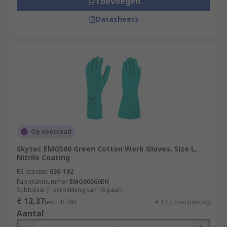
Toevoegen
Datasheets
Op voorraad
Skytec EMG560 Green Cotton Work Gloves, Size L,
Nitrile Coating
RS-stocknr.
636-192
Fabrikantnummer
EMG00560EH
Subtotaal (1 verpakking van 10 paar)
€ 13,37
(excl. BTW)
€ 13,37/verpakking
Aantal