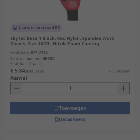
Laatste voorraad RS
Skytec Beta 1 Black, Red Nylon, Spandex Work
Gloves, Size 10/XL, Nitrile Foam Coating
RS-stocknr.
877-7492
Fabrikantnummer
SKY50
Subtotaal (1 paar)
€ 5,84
(excl. BTW)
€ 5,84/paar
Aantal
Toevoegen
Datasheets