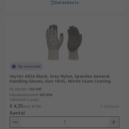
Datasheets
Op voorraad
Skytec ARIA Black, Grey Nylon, Spandex General
Handling Gloves, Size 10/XL, Nitrile Foam Coating
RS-stocknr.
150-941
Fabrikantnummer
SKY494
Subtotaal (1 paar)
€ 4,35
(excl. BTW)
€ 4,35/paar
Aantal