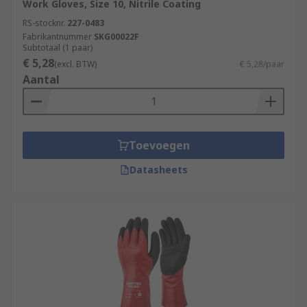
Work Gloves, Size 10, Nitrile Coating
RS-stocknr.
227-0483
Fabrikantnummer
SKG00022F
Subtotaal (1 paar)
€ 5,28
(excl. BTW)
€ 5,28/paar
Aantal
Toevoegen
Datasheets