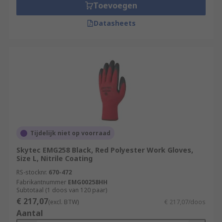
Toevoegen
Datasheets
Tijdelijk niet op voorraad
Skytec EMG258 Black, Red Polyester Work Gloves,
Size L, Nitrile Coating
RS-stocknr.
670-472
Fabrikantnummer
EMG00258HH
Subtotaal (1 doos van 120 paar)
€ 217,07
(excl. BTW)
€ 217,07/doos
Aantal