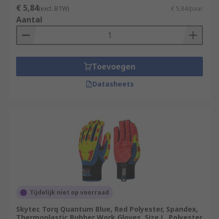
€ 5,84
(excl. BTW)
€ 5,84/paar
Aantal
Toevoegen
Datasheets
Tijdelijk niet op voorraad
Skytec Torq Quantum Blue, Red Polyester, Spandex,
Thermoplastic Rubber Work Gloves, Size L, Polyester