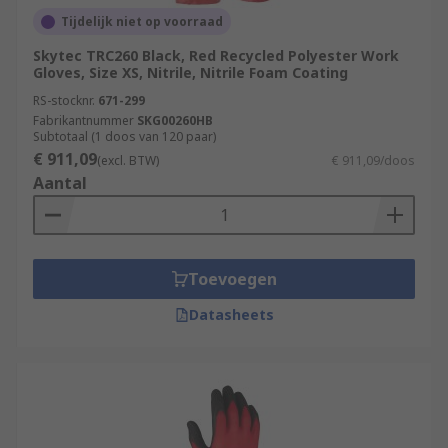
Tijdelijk niet op voorraad
Skytec TRC260 Black, Red Recycled Polyester Work
Gloves, Size XS, Nitrile, Nitrile Foam Coating
RS-stocknr.
671-299
Fabrikantnummer
SKG00260HB
Subtotaal (1 doos van 120 paar)
€ 911,09
(excl. BTW)
€ 911,09/doos
Aantal
Toevoegen
Datasheets