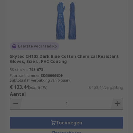
Laatste voorraad RS
Skytec CH102 Dark Blue Cotton Chemical Resistant
Gloves, Size L, PVC Coating
RS-stocknr.
798-673
Fabrikantnummer
SKG00069DH
Subtotaal (1 verpakking van 6 paar)
€ 133,44
(excl. BTW)
€ 133,44/verpakking
Aantal
Toevoegen