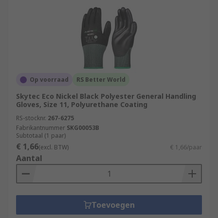
Op voorraad
RS Better World
Skytec Eco Nickel Black Polyester General Handling
Gloves, Size 11, Polyurethane Coating
RS-stocknr.
267-6275
Fabrikantnummer
SKG00053B
Subtotaal (1 paar)
€ 1,66
(excl. BTW)
€ 1,66/paar
Aantal
Toevoegen