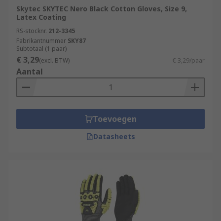
Skytec SKYTEC Nero Black Cotton Gloves, Size 9,
Latex Coating
RS-stocknr.
212-3345
Fabrikantnummer
SKY87
Subtotaal (1 paar)
€ 3,29
(excl. BTW)
€ 3,29/paar
Aantal
Toevoegen
Datasheets