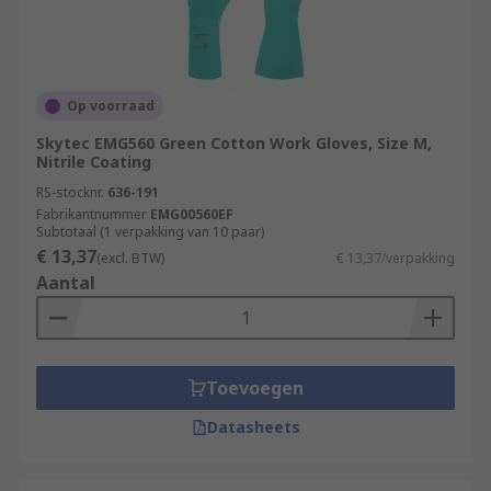
Op voorraad
Skytec EMG560 Green Cotton Work Gloves, Size M,
Nitrile Coating
RS-stocknr.
636-191
Fabrikantnummer
EMG00560EF
Subtotaal (1 verpakking van 10 paar)
€ 13,37
(excl. BTW)
€ 13,37/verpakking
Aantal
Toevoegen
Datasheets