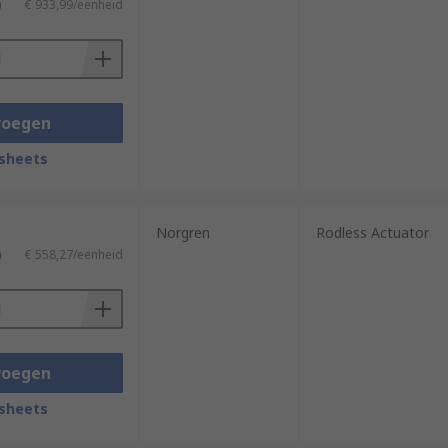
)
€ 933,99/eenheid
voegen
sheets
Norgren
Rodless Actuator
)
€ 558,27/eenheid
voegen
sheets