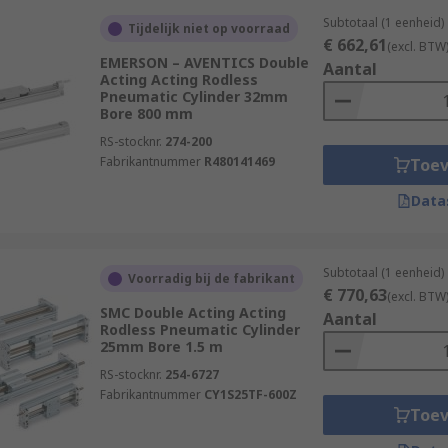
Subtotaal (1 eenheid)
Tijdelijk niet op voorraad
€ 662,61
(excl. BTW
EMERSON – AVENTICS Double
Aantal
Acting Acting Rodless
Pneumatic Cylinder 32mm
Bore 800 mm
RS-stocknr.
274-200
Fabrikantnummer
R480141469
Toe
Data
Subtotaal (1 eenheid)
Voorradig bij de fabrikant
€ 770,63
(excl. BTW
SMC Double Acting Acting
Aantal
Rodless Pneumatic Cylinder
25mm Bore 1.5 m
RS-stocknr.
254-6727
Fabrikantnummer
CY1S25TF-600Z
Toe