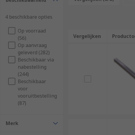
Beschikbaarheid
to which tools can be attached too. They are also use
Types of pneumatic rodless cylinders
4 beschikbare opties
Op voorraad
Magnetically coupled cylinders use strong magne
Vergelijken
Producto
(56)
and piston move together in sync as a total unit.
Op aanvraag
Mechanically coupled cylinders have interior an
geleverd (282)
matter out. They consist of piston units with c
Beschikbaar via
nabestelling
(244)
Beschikbaar
voor
vooruitbestelling
(87)
Merk