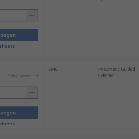
voegen
sheets
SMC
Pneumatic Guided
Cylinder
)
€ 864,04/eenheid
voegen
sheets