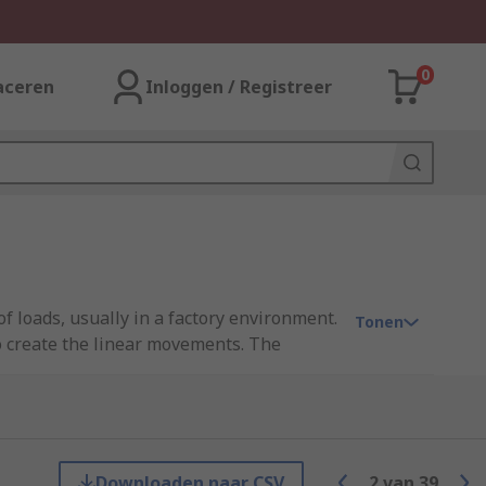
0
aceren
Inloggen / Registreer
f loads, usually in a factory environment.
Tonen
o create the linear movements. The
erve as non-rotating supporting platforms
Downloaden naar CSV
2
van
39