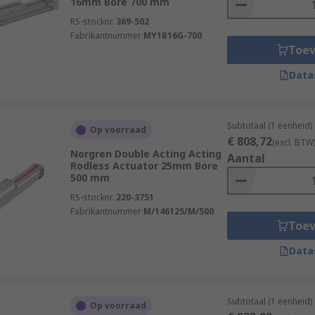
16mm Bore 700 mm
RS-stocknr.
369-502
Fabrikantnummer
MY1B16G-700
Toe
Data
Subtotaal (1 eenheid)
Op voorraad
€ 808,72
(excl. BTW
Norgren Double Acting Acting
Aantal
Rodless Actuator 25mm Bore
500 mm
RS-stocknr.
220-3751
Fabrikantnummer
M/146125/M/500
Toe
Data
Subtotaal (1 eenheid)
Op voorraad