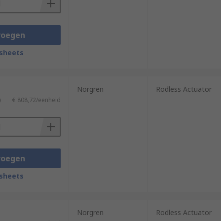
voegen
sheets
Norgren
Rodless Actuator
)
€ 808,72/eenheid
voegen
sheets
Norgren
Rodless Actuator