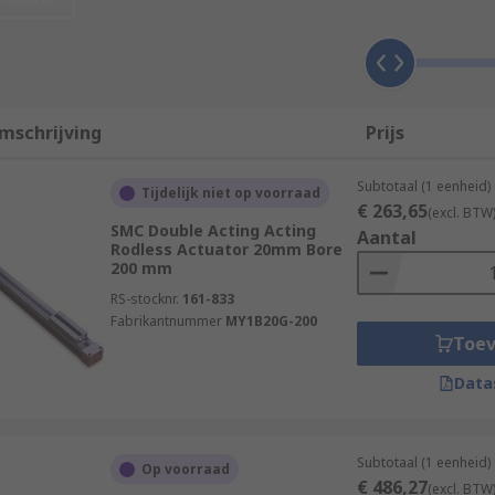
d for packaging in food processing industries where parts a
ts instead of rods to hold the piston and the carriage toge
mschrijving
Prijs
d exterior bands that slot into the actuator housing to kee
Subtotaal (1 eenheid)
Tijdelijk niet op voorraad
arriages attached. Components like valves, sensors and brak
€ 263,65
(excl. BTW
SMC Double Acting Acting
Aantal
Rodless Actuator 20mm Bore
200 mm
RS-stocknr.
161-833
Fabrikantnummer
MY1B20G-200
Toe
Data
Subtotaal (1 eenheid)
Op voorraad
€ 486,27
(excl. BTW