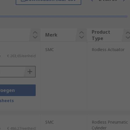
re picked and placed repeatedly.
ther. When the motion starts the carriage
Product
Merk
Type
p compressed air in and contaminated
SMC
Rodless Actuator
es can be mounted onto these units.
)
€ 263,65/eenheid
voegen
sheets
SMC
Rodless Pneumatic
Cylinder
)
€ 486,27/eenheid