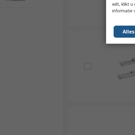
wilt, klikt
informatie 
Alle