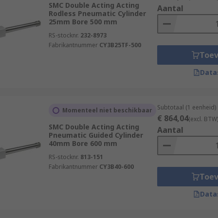
SMC Double Acting Acting
Aantal
Rodless Pneumatic Cylinder
25mm Bore 500 mm
RS-stocknr.
232-8973
Fabrikantnummer
CY3B25TF-500
Toe
Data
Subtotaal (1 eenheid)
Momenteel niet beschikbaar
€ 864,04
(excl. BTW
SMC Double Acting Acting
Aantal
Pneumatic Guided Cylinder
40mm Bore 600 mm
RS-stocknr.
813-151
Fabrikantnummer
CY3B40-600
Toe
Data