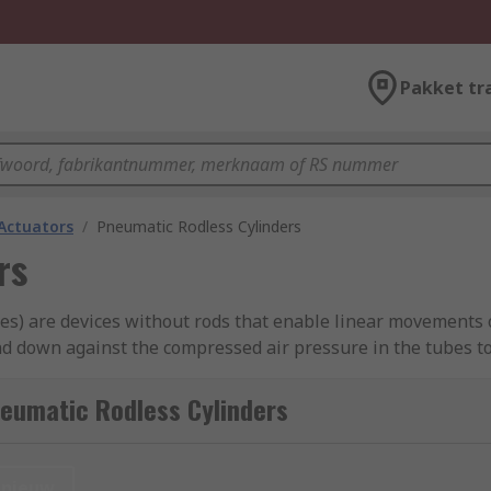
Pakket tr
Actuators
/
Pneumatic Rodless Cylinders
rs
des) are devices without rods that enable linear movements o
and down against the compressed air pressure in the tubes t
al carriages connected to the pistons.
eumatic Rodless Cylinders
r?
bjects, usually as part of an industrial process. They can s
nieuw