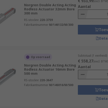
€ 933,99
(excl. BTW
Norgren Double Acting Acting
Aantal
Rodless Actuator 32mm Bore
300 mm
RS-stocknr.
220-3759
Fabrikantnummer
M/146132/M/300
Toe
Data
Subtotaal (1 eenheid)
Op voorraad
€ 558,27
(excl. BTW
Norgren Double Acting Acting
Aantal
Rodless Actuator 16mm Bore
500 mm
RS-stocknr.
220-3647
Fabrikantnummer
M/146016/M/500
Toe
Data