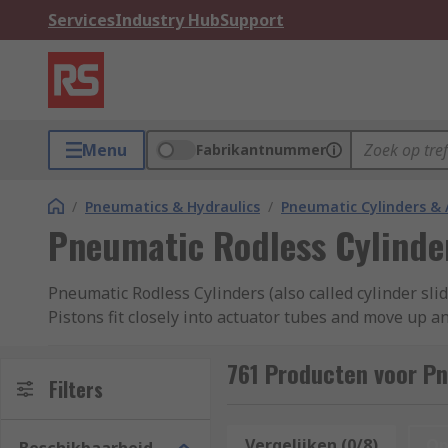
Services
Industry Hub
Support
Menu
Fabrikantnummer
/
Pneumatics & Hydraulics
/
Pneumatic Cylinders & 
Pneumatic Rodless Cylinde
Pneumatic Rodless Cylinders (also called cylinder sli
Pistons fit closely into actuator tubes and move up 
objects are carried to their end points via the extern
761 Producten voor Pn
What are pneumatic rodless cylinders used fo
Filters
Simply put, these pneumatic rodless cylinders move o
Vergelijken (0/8)
Op