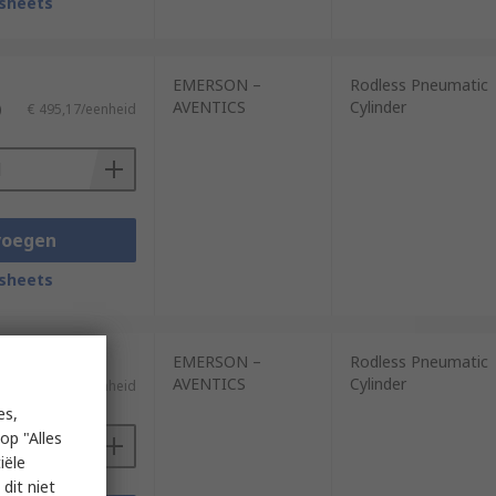
sheets
EMERSON –
Rodless Pneumatic
AVENTICS
Cylinder
)
€ 495,17/eenheid
voegen
sheets
EMERSON –
Rodless Pneumatic
AVENTICS
Cylinder
)
€ 984,70/eenheid
es,
op "Alles
iële
dit niet