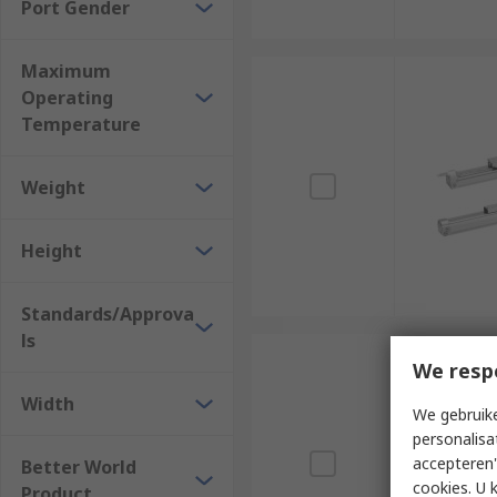
Port Gender
Maximum
Operating
Temperature
Weight
Height
Standards/Approva
ls
We resp
Width
We gebruike
personalisa
accepteren"
Better World
cookies. U 
Product