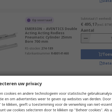
Data
Subtotaal (1 eenheid)
Op voorraad
€ 495,17
(excl. BTW
EMERSON – AVENTICS Double
Aantal
Acting Acting Rodless
Pneumatic Cylinder 25mm
Bore 700 mm
RS-stocknr.
274-189
Fabrikantnummer
R480141460
Toe
Data
Subtotaal (1 eenheid)
ecteren uw privacy
Op voorraad
€ 984,70
(excl. BTW
EMERSON – AVENTICS Rodless
Aantal
n cookies en andere technologieën voor statistische gebruiksanalys
Pneumatic Cylinder 32mm
tie en om advertenties weer te geven op websites van derden. Door 
Bore 250 mm
 te klikken, geeft u toestemming voor de verwerking van niet-essent
RS-stocknr.
255-3628
kunt uw cookies selecteren door te klikken op "Beheer cookies". Als u 
Fabrikantnummer
R480697264