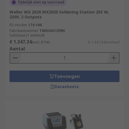
Tijdelijk niet op voorraad
Weller WX 2020 WX2020 Soldering Station 255 W,
230V, 2 Outputs
RS-stocknr.
174-166
Fabrikantnummer
T0053421399N
Subtotaal (1 eenheid)
€ 1.347,34
(excl. BTW)
€ 1.347,34/eenheid
Aantal
Toevoegen
Datasheets