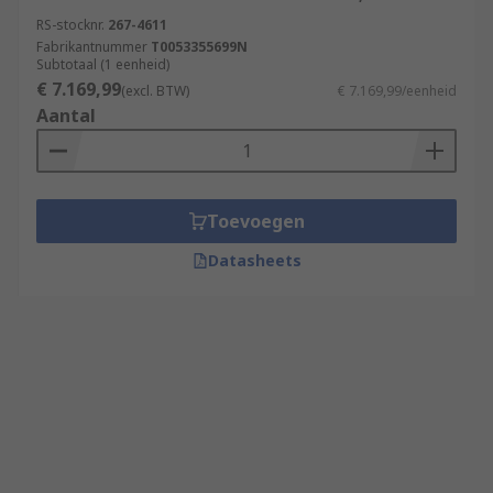
RS-stocknr.
267-4611
Fabrikantnummer
T0053355699N
Subtotaal (1 eenheid)
€ 7.169,99
(excl. BTW)
€ 7.169,99/eenheid
Aantal
Toevoegen
Datasheets