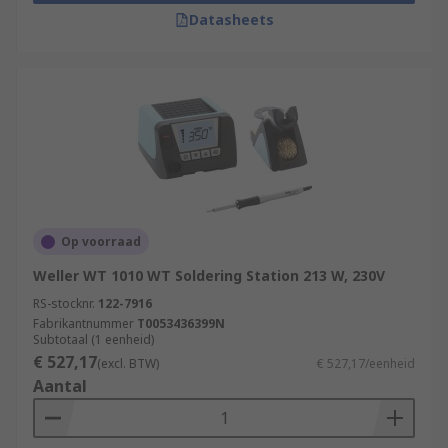
Datasheets
Op voorraad
Weller WT 1010 WT Soldering Station 213 W, 230V
RS-stocknr.
122-7916
Fabrikantnummer
T0053436399N
Subtotaal (1 eenheid)
€ 527,17
(excl. BTW)
€ 527,17/eenheid
Aantal