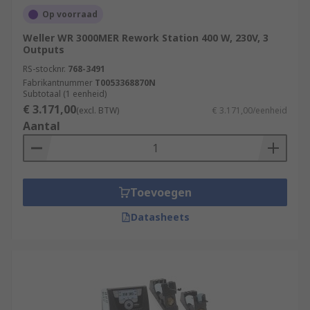
Op voorraad
Weller WR 3000MER Rework Station 400 W, 230V, 3
Outputs
RS-stocknr.
768-3491
Fabrikantnummer
T0053368870N
Subtotaal (1 eenheid)
€ 3.171,00
(excl. BTW)
€ 3.171,00/eenheid
Aantal
Toevoegen
Datasheets