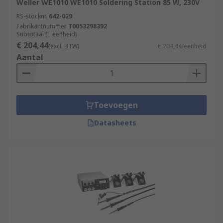
Weller WE1010 WE1010 Soldering Station 85 W, 230V
RS-stocknr.
642-029
Fabrikantnummer
T0053298392
Subtotaal (1 eenheid)
€ 204,44
(excl. BTW)
€ 204,44/eenheid
Aantal
Toevoegen
Datasheets