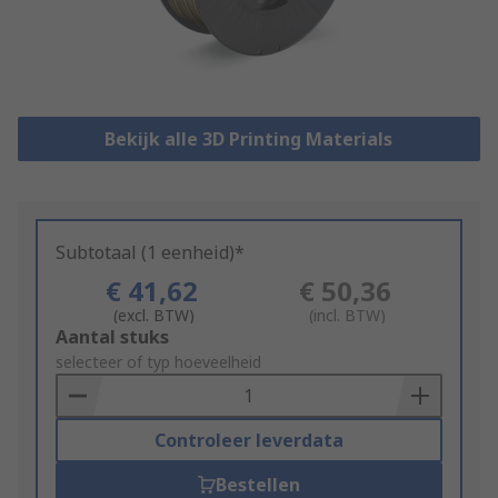
Bekijk alle 3D Printing Materials
Subtotaal (1 eenheid)*
€ 41,62
€ 50,36
(excl. BTW)
(incl. BTW)
Add
Aantal stuks
to
selecteer of typ hoeveelheid
Basket
Controleer leverdata
Bestellen