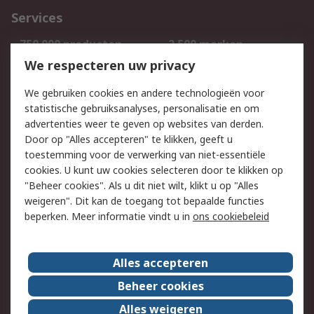
Services
750.000 producten
2.500 merken
Bestellen
Inkoopoplossingen
We respecteren uw privacy
Retouren
Technisch advies
We gebruiken cookies en andere technologieën voor
Track & Trace
statistische gebruiksanalyses, personalisatie en om
advertenties weer te geven op websites van derden.
Wettelijk
Door op "Alles accepteren" te klikken, geeft u
toestemming voor de verwerking van niet-essentiële
Cookiebeleid
Email veiligheid
cookies. U kunt uw cookies selecteren door te klikken op
Privacybeleid
Websitevoorwaarden
"Beheer cookies". Als u dit niet wilt, klikt u op "Alles
weigeren". Dit kan de toegang tot bepaalde functies
Algemene
beperken. Meer informatie vindt u in
ons cookiebeleid
verkoopvoorwaarden
Over RS
Alles accepteren
RS Group
Over ons
Beheer cookies
RS wereldwijd
Werken bij RS
Alles weigeren