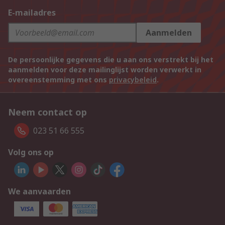
E-mailadres
Aanmelden
De persoonlijke gegevens die u aan ons verstrekt bij het
aanmelden voor deze mailinglijst worden verwerkt in
overeenstemming met ons
privacybeleid
.
Neem contact op
023 51 66 555
Volg ons op
We aanvaarden