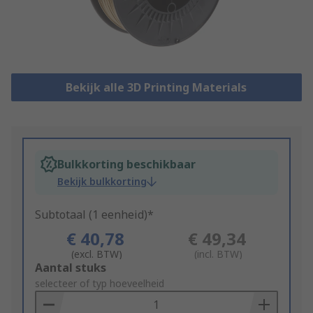
Bekijk alle 3D Printing Materials
Bulkkorting beschikbaar
Bekijk bulkkorting
Subtotaal (1 eenheid)*
€ 40,78
€ 49,34
(excl. BTW)
(incl. BTW)
Add
Aantal stuks
to
selecteer of typ hoeveelheid
Basket