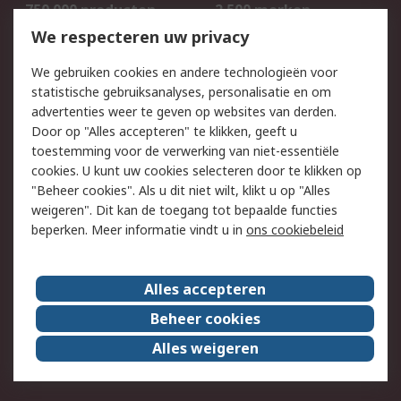
750.000 producten
2.500 merken
Bestellen
Inkoopoplossingen
We respecteren uw privacy
Retouren
Technisch advies
We gebruiken cookies en andere technologieën voor
Track & Trace
statistische gebruiksanalyses, personalisatie en om
advertenties weer te geven op websites van derden.
Wettelijk
Door op "Alles accepteren" te klikken, geeft u
toestemming voor de verwerking van niet-essentiële
Cookiebeleid
Email veiligheid
cookies. U kunt uw cookies selecteren door te klikken op
Privacybeleid
Websitevoorwaarden
"Beheer cookies". Als u dit niet wilt, klikt u op "Alles
weigeren". Dit kan de toegang tot bepaalde functies
Algemene
beperken. Meer informatie vindt u in
ons cookiebeleid
verkoopvoorwaarden
Over RS
Alles accepteren
RS Group
Over ons
Beheer cookies
RS wereldwijd
Werken bij RS
Alles weigeren
ESG