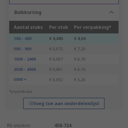
Bulkkorting
Aantal stuks
Per stuk
Per verpakking*
100 - 400
€ 0,085
€ 8,50
500 - 900
€ 0,072
€ 7,20
1000 - 2400
€ 0,067
€ 6,70
2500 - 4900
€ 0,061
€ 6,10
5000 +
€ 0,052
€ 5,20
*prijsindicatie
Voeg toe aan onderdelenlijst
RS-stocknr.
:
458-724