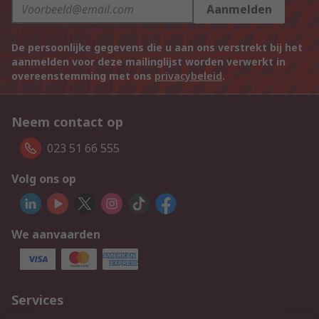
Aanmelden
De persoonlijke gegevens die u aan ons verstrekt bij het
aanmelden voor deze mailinglijst worden verwerkt in
overeenstemming met ons
privacybeleid
.
Neem contact op
023 51 66 555
Volg ons op
We aanvaarden
Services