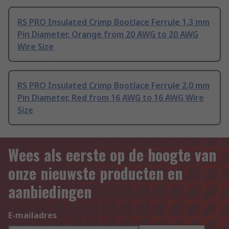
RS PRO Insulated Crimp Bootlace Ferrule 1.3 mm
Pin Diameter, Orange from 20 AWG to 20 AWG
Wire Size
RS PRO Insulated Crimp Bootlace Ferrule 2.0 mm
Pin Diameter, Red from 16 AWG to 16 AWG Wire
Size
Wees als eerste op de hoogte van
onze nieuwste producten en
aanbiedingen
E-mailadres