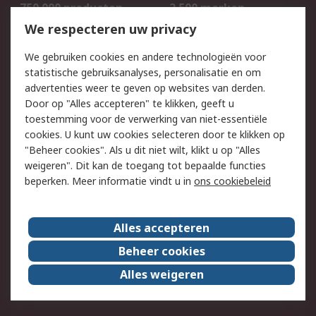
750.000 producten
2.500 merken
Bestellen
Inkoopoplossingen
We respecteren uw privacy
Retouren
Technisch advies
We gebruiken cookies en andere technologieën voor
Track & Trace
statistische gebruiksanalyses, personalisatie en om
advertenties weer te geven op websites van derden.
Wettelijk
Door op "Alles accepteren" te klikken, geeft u
toestemming voor de verwerking van niet-essentiële
Cookiebeleid
Email veiligheid
cookies. U kunt uw cookies selecteren door te klikken op
Privacybeleid
Websitevoorwaarden
"Beheer cookies". Als u dit niet wilt, klikt u op "Alles
weigeren". Dit kan de toegang tot bepaalde functies
Algemene
beperken. Meer informatie vindt u in
ons cookiebeleid
verkoopvoorwaarden
Over RS
Alles accepteren
RS Group
Over ons
Beheer cookies
RS wereldwijd
Werken bij RS
Alles weigeren
ESG