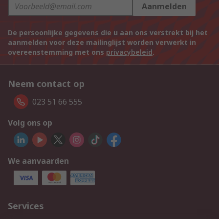
Aanmelden
De persoonlijke gegevens die u aan ons verstrekt bij het
aanmelden voor deze mailinglijst worden verwerkt in
overeenstemming met ons
privacybeleid
.
Neem contact op
023 51 66 555
Volg ons op
We aanvaarden
Services