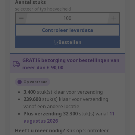
Add
Aantal stuks
to
selecteer of typ hoeveelheid
Basket
Controleer leverdata
Bestellen
GRATIS bezorging voor bestellingen van
meer dan € 90,00
Op voorraad
3.400
stuk(s) klaar voor verzending
239.600
stuk(s) klaar voor verzending
vanaf een andere locatie
Plus verzending
32.300
stuk(s) vanaf
11
augustus 2026
Heeft u meer nodig?
Klik op 'Controleer