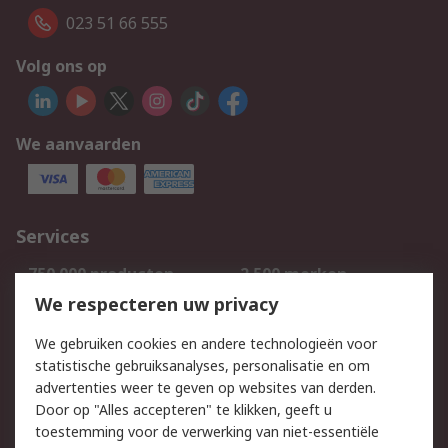
023 51 66 555
Volg ons op
We aanvaarden
Services
750.000 producten
2.500 merken
Bestellen
Inkoopoplossingen
We respecteren uw privacy
Retouren
Technisch advies
We gebruiken cookies en andere technologieën voor
Track & Trace
statistische gebruiksanalyses, personalisatie en om
advertenties weer te geven op websites van derden.
Wettelijk
Door op "Alles accepteren" te klikken, geeft u
toestemming voor de verwerking van niet-essentiële
Cookiebeleid
Email veiligheid