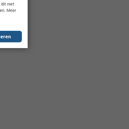
dit niet
ken. Meer
geren