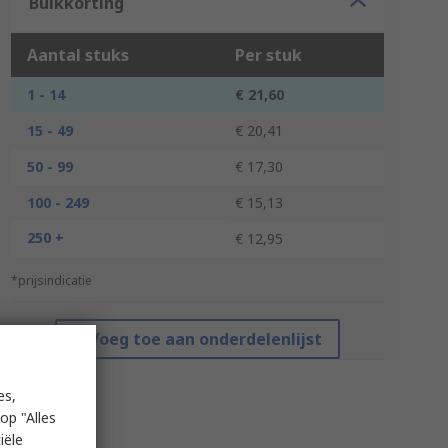
Bulkkorting
Aantal stuks
Per stuk
1 - 14
€ 21,60
15 - 49
€ 20,41
50 - 99
€ 17,30
100 - 249
€ 15,13
250 +
€ 12,95
*prijsindicatie
Voeg toe aan onderdelenlijst
es,
op "Alles
iële