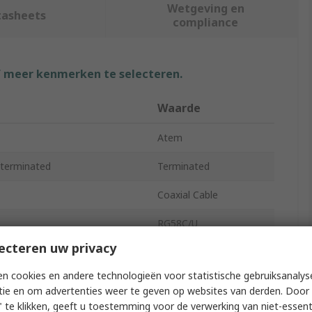
Wetgeving en
tasheets
compliance
f meer kenmerken te selecteren.
Waarde
Atem
terminated
Terminated
Coaxial Cable
RG58C/U
ecteren uw privacy
 Gauge
20AWG
n cookies en andere technologieën voor statistische gebruiksanalys
1000V
tie en om advertenties weer te geven op websites van derden. Door 
 te klikken, geeft u toestemming voor de verwerking van niet-essent
ter
4.95mm