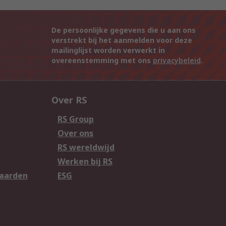
De persoonlijke gegevens die u aan ons
verstrekt bij het aanmelden voor deze
mailinglijst worden verwerkt in
overeenstemming met ons
privacybeleid
.
Over RS
RS Group
Over ons
RS wereldwijd
Werken bij RS
aarden
ESG