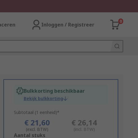
0
aceren
Inloggen / Registreer
Bulkkorting beschikbaar
Bekijk bulkkorting
Subtotaal (1 eenheid)*
€ 21,60
€ 26,14
(excl. BTW)
(incl. BTW)
Add
Aantal stuks