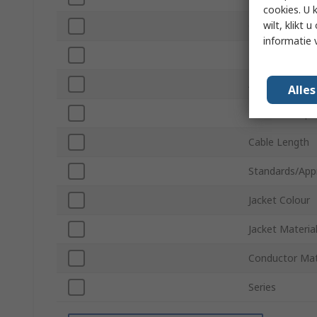
cookies. U 
wilt, klikt
Characteristi
informatie 
Minimum Oper
Attenuation
Alle
Maximum Oper
Cable Length
Standards/App
Jacket Colour
Jacket Materia
Conductor Mat
Series