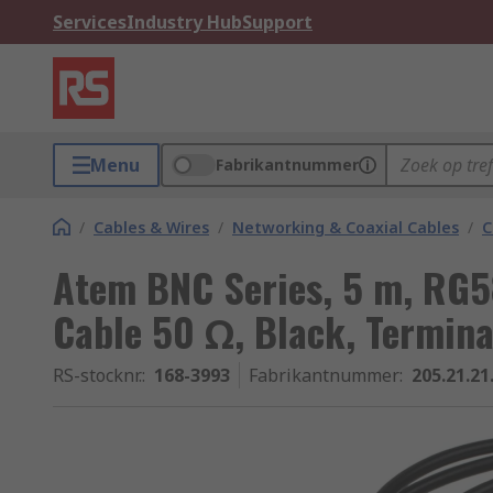
Services
Industry Hub
Support
Menu
Fabrikantnummer
/
Cables & Wires
/
Networking & Coaxial Cables
/
C
Atem BNC Series, 5 m, RG5
Cable 50 Ω, Black, Termin
RS-stocknr.
:
168-3993
Fabrikantnummer
:
205.21.21