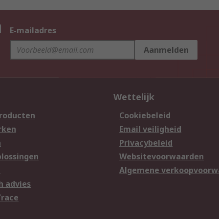
n
E-mailadres
Aanmelden
Wettelijk
producten
Cookiebeleid
rken
Email veiligheid
n
Privacybeleid
lossingen
Websitevoorwaarden
n
Algemene verkoopvoorw
h advies
Trace