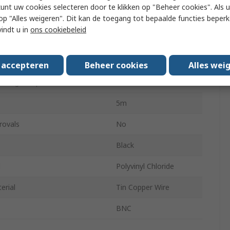
kunt uw cookies selecteren door te klikken op "Beheer cookies". Als u 
 u op "Alles weigeren". Dit kan de toegang tot bepaalde functies beper
c Impedance
50Ω
vindt u in
ons cookiebeleid
ating Temperature
-40°C
1 dB/m
s accepteren
Beheer cookies
Alles wei
ating Temperature
80°C
5m
rovals
No
Black
l
Polyvinyl Chloride
erial
Tin Copper Wire
BNC