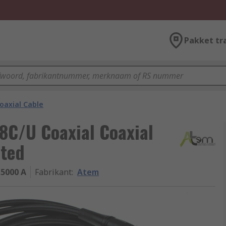
Pakket tr
oaxial Cable
8C/U Coaxial Coaxial
ated
.5000 A
Fabrikant
:
Atem