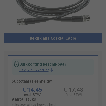
Bekijk alle Coaxial Cable
Bulkkorting beschikbaar
Bekijk bulkkorting
Subtotaal (1 eenheid)*
€ 14,45
€ 17,48
(excl. BTW)
(incl. BTW)
Add
Aantal stuks
to
selecteer of typ hoeveelheid