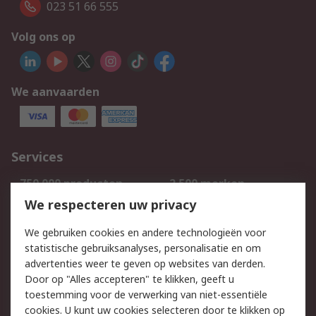
023 51 66 555
Volg ons op
We aanvaarden
Services
750.000 producten
2.500 merken
Bestellen
Inkoopoplossingen
We respecteren uw privacy
Retouren
Technisch advies
We gebruiken cookies en andere technologieën voor
Track & Trace
statistische gebruiksanalyses, personalisatie en om
advertenties weer te geven op websites van derden.
Wettelijk
Door op "Alles accepteren" te klikken, geeft u
toestemming voor de verwerking van niet-essentiële
Cookiebeleid
Email veiligheid
cookies. U kunt uw cookies selecteren door te klikken op