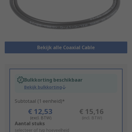
Bekijk alle Coaxial Cable
Bulkkorting beschikbaar
Bekijk bulkkorting
Subtotaal (1 eenheid)*
€ 12,53
€ 15,16
(excl. BTW)
(incl. BTW)
Add
Aantal stuks
to
selecteer of typ hoeveelheid