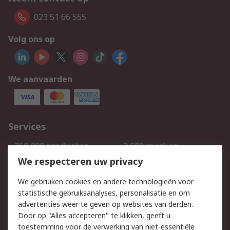
023 51 66 555
Volg ons op
We aanvaarden
Services
750.000 producten
2.500 merken
Bestellen
Inkoopoplossingen
We respecteren uw privacy
Retouren
Technisch advies
We gebruiken cookies en andere technologieën voor
Track & Trace
statistische gebruiksanalyses, personalisatie en om
advertenties weer te geven op websites van derden.
Wettelijk
Door op "Alles accepteren" te klikken, geeft u
toestemming voor de verwerking van niet-essentiële