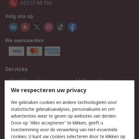
023 51 66 555
Volg ons op
We aanvaarden
Services
750.000 producten
2.500 merken
Bestellen
Inkoopoplossingen
We respecteren uw privacy
Retouren
Technisch advies
We gebruiken cookies en andere technologieën voor
Track & Trace
statistische gebruiksanalyses, personalisatie en om
advertenties weer te geven op websites van derden.
Wettelijk
Door op "Alles accepteren" te klikken, geeft u
toestemming voor de verwerking van niet-essentiële
Cookiebeleid
Email veiligheid
cookies. U kunt uw cookies selecteren door te klikken op