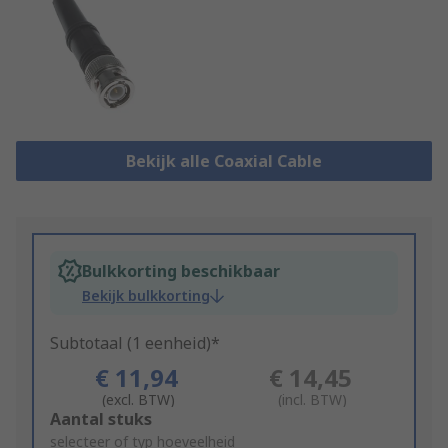
Bekijk alle Coaxial Cable
Bulkkorting beschikbaar
Bekijk bulkkorting
Subtotaal (1 eenheid)*
€ 11,94
€ 14,45
(excl. BTW)
(incl. BTW)
Add
Aantal stuks
to
selecteer of typ hoeveelheid