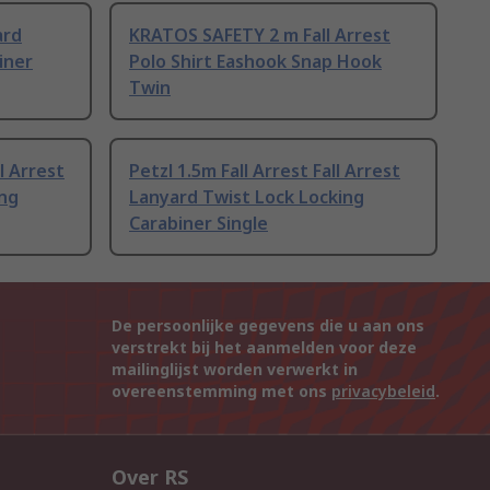
ard
KRATOS SAFETY 2 m Fall Arrest
iner
Polo Shirt Eashook Snap Hook
Twin
ll Arrest
Petzl 1.5m Fall Arrest Fall Arrest
ing
Lanyard Twist Lock Locking
Carabiner Single
De persoonlijke gegevens die u aan ons
verstrekt bij het aanmelden voor deze
mailinglijst worden verwerkt in
overeenstemming met ons
privacybeleid
.
Over RS