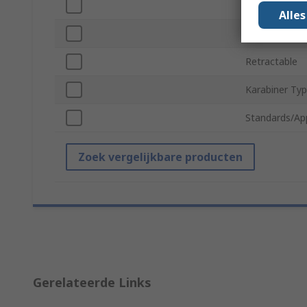
Harness Conn
Alle
Weight Capac
Retractable
Karabiner Ty
Standards/Ap
Zoek vergelijkbare producten
Gerelateerde Links