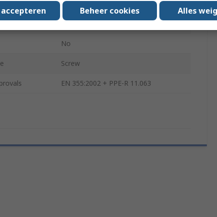
ection
Locking Carabiner
s accepteren
Beheer cookies
Alles wei
ity
100kg
No
pe
Screw
provals
EN 355:2002 + PPE-R 11.063