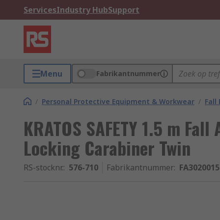
Services
Industry Hub
Support
Menu
Fabrikantnummer
/
Personal Protective Equipment & Workwear
/
Fall
KRATOS SAFETY 1.5 m Fall A
Locking Carabiner Twin
RS-stocknr.
:
576-710
Fabrikantnummer
:
FA3020015