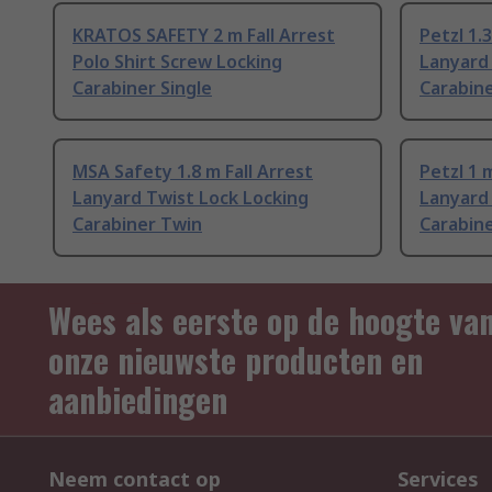
KRATOS SAFETY 2 m Fall Arrest
Petzl 1.3
Polo Shirt Screw Locking
Lanyard
Carabiner Single
Carabin
MSA Safety 1.8 m Fall Arrest
Petzl 1 
Lanyard Twist Lock Locking
Lanyard
Carabiner Twin
Carabin
Wees als eerste op de hoogte va
onze nieuwste producten en
aanbiedingen
Neem contact op
Services