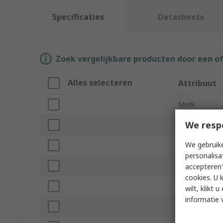
Specificaties
Datasheets
Zoek vergelijkbare producten door een o
Alles selecteren
Attribuut
Merk
We resp
Product Type
We gebruike
Extended Len
personalisa
Leg Type
accepteren"
cookies. U 
Lanyard Use
wilt, klikt
informatie 
Adjustable