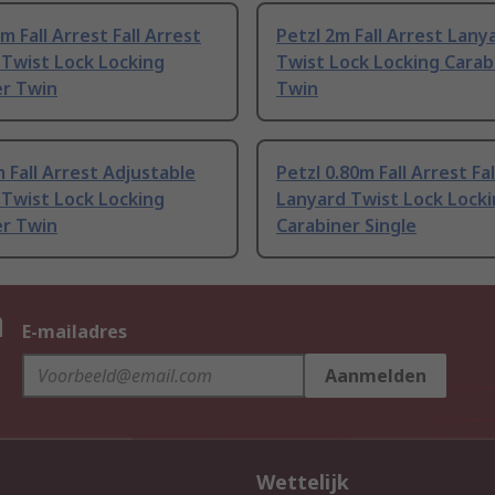
m Fall Arrest Fall Arrest
Petzl 2m Fall Arrest Lany
 Twist Lock Locking
Twist Lock Locking Carab
er Twin
Twin
m Fall Arrest Adjustable
Petzl 0.80m Fall Arrest Fa
 Twist Lock Locking
Lanyard Twist Lock Lock
er Twin
Carabiner Single
n
E-mailadres
Aanmelden
Wettelijk