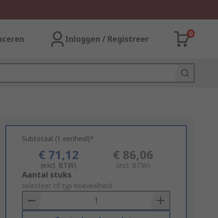
0
aceren
Inloggen / Registreer
Subtotaal (1 eenheid)*
€ 71,12
€ 86,06
(excl. BTW)
(incl. BTW)
Add
Aantal stuks
to
selecteer of typ hoeveelheid
Basket