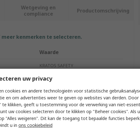
Wetgeving en
Productomschrijving
compliance
f meer kenmerken te selecteren.
Waarde
KRATOS SAFETY
ecteren uw privacy
Polo Shirt
n cookies en andere technologieën voor statistische gebruiksanalys
gth
1.5m
tie en om advertenties weer te geven op websites van derden. Door 
Twin
 te klikken, geeft u toestemming voor de verwerking van niet-essent
kunt uw cookies selecteren door te klikken op "Beheer cookies". Als u 
Fall Arrest
 u op "Alles weigeren". Dit kan de toegang tot bepaalde functies beper
vindt u in
ons cookiebeleid
Yes