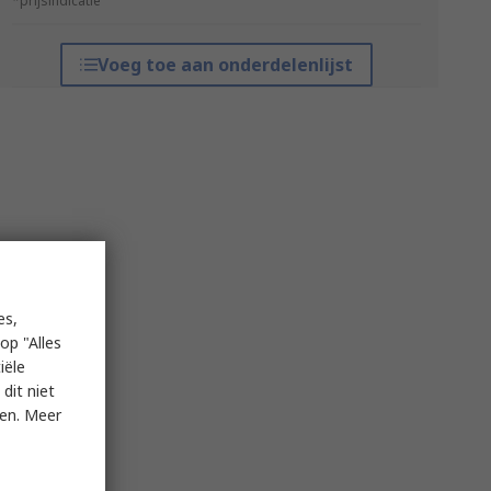
*prijsindicatie
Voeg toe aan onderdelenlijst
es,
op "Alles
iële
dit niet
ken. Meer