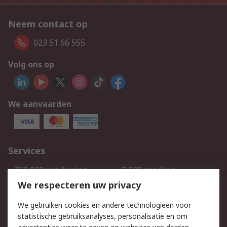
Neem contact op
023 51 66 555
Volg ons op
We aanvaarden
Services
750.000 producten
2.500 merken
Bestellen
Inkoopoplossingen
We respecteren uw privacy
Retouren
Technisch advies
We gebruiken cookies en andere technologieën voor
Track & Trace
statistische gebruiksanalyses, personalisatie en om