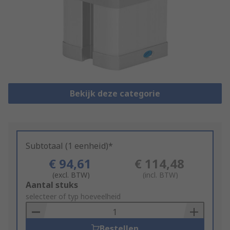
Bekijk deze categorie
Subtotaal (1 eenheid)*
€ 94,61
€ 114,48
(excl. BTW)
(incl. BTW)
Add
Aantal stuks
to
selecteer of typ hoeveelheid
Basket
Bestellen