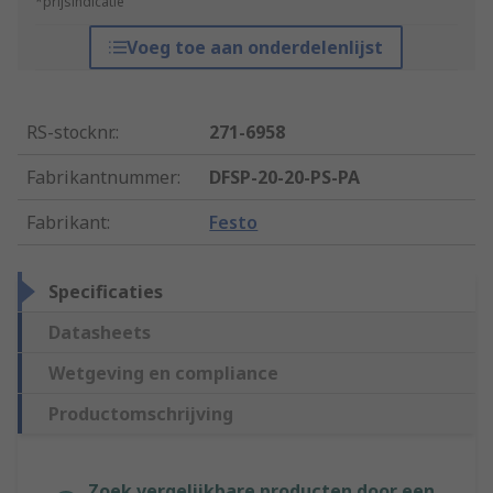
*prijsindicatie
Voeg toe aan onderdelenlijst
RS-stocknr.
:
271-6958
Fabrikantnummer
:
DFSP-20-20-PS-PA
Fabrikant
:
Festo
Specificaties
Datasheets
Wetgeving en compliance
Productomschrijving
Zoek vergelijkbare producten door een