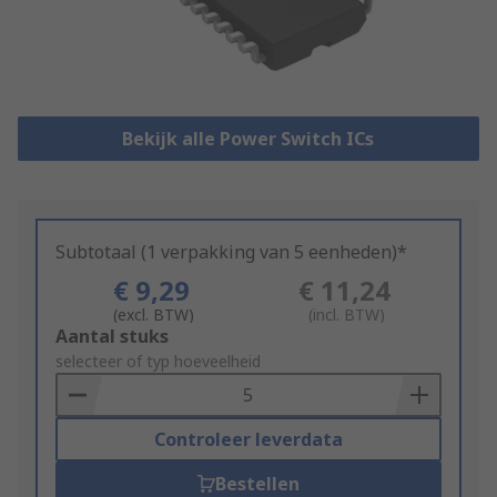
Bekijk alle Power Switch ICs
Subtotaal (1 verpakking van 5 eenheden)*
€ 9,29
€ 11,24
(excl. BTW)
(incl. BTW)
Add
Aantal stuks
to
selecteer of typ hoeveelheid
Basket
Controleer leverdata
Bestellen