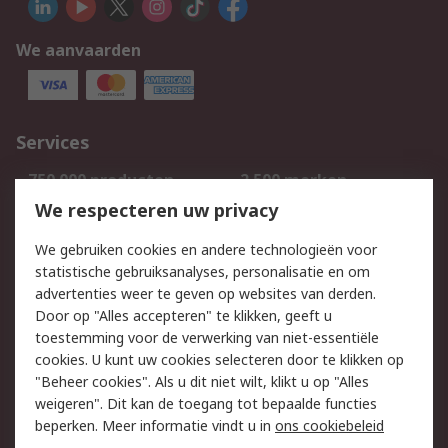
We aanvaarden
Services
750.000 producten
2.500 merken
Bestellen
Inkoopoplossingen
We respecteren uw privacy
Retouren
Technisch advies
We gebruiken cookies en andere technologieën voor
Track & Trace
statistische gebruiksanalyses, personalisatie en om
advertenties weer te geven op websites van derden.
Wettelijk
Door op "Alles accepteren" te klikken, geeft u
toestemming voor de verwerking van niet-essentiële
Cookiebeleid
Email veiligheid
cookies. U kunt uw cookies selecteren door te klikken op
Privacybeleid
Websitevoorwaarden
"Beheer cookies". Als u dit niet wilt, klikt u op "Alles
weigeren". Dit kan de toegang tot bepaalde functies
Algemene
beperken. Meer informatie vindt u in
ons cookiebeleid
verkoopvoorwaarden