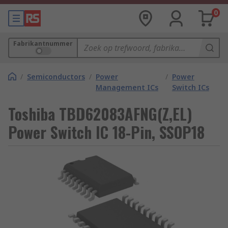
0
Fabrikantnummer
/
Semiconductors
/
Power
/
Power
Management ICs
Switch ICs
Toshiba TBD62083AFNG(Z,EL)
Power Switch IC 18-Pin, SSOP18