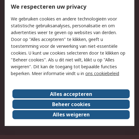
Bestellen
Inkoopoplossingen
We respecteren uw privacy
Retouren
Technisch advies
We gebruiken cookies en andere technologieën voor
Track & Trace
statistische gebruiksanalyses, personalisatie en om
advertenties weer te geven op websites van derden.
Wettelijk
Door op "Alles accepteren" te klikken, geeft u
toestemming voor de verwerking van niet-essentiële
Cookiebeleid
Email veiligheid
cookies. U kunt uw cookies selecteren door te klikken op
Privacybeleid
Websitevoorwaarden
"Beheer cookies". Als u dit niet wilt, klikt u op "Alles
weigeren". Dit kan de toegang tot bepaalde functies
Algemene
beperken. Meer informatie vindt u in
ons cookiebeleid
verkoopvoorwaarden
Over RS
Alles accepteren
RS Group
Over ons
Beheer cookies
RS wereldwijd
Werken bij RS
Alles weigeren
ESG