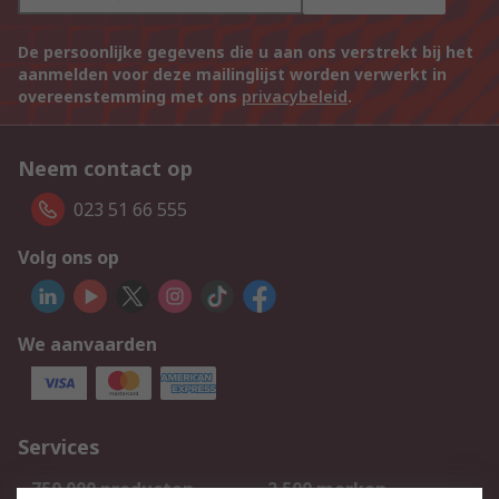
De persoonlijke gegevens die u aan ons verstrekt bij het
aanmelden voor deze mailinglijst worden verwerkt in
overeenstemming met ons
privacybeleid
.
Neem contact op
023 51 66 555
Volg ons op
We aanvaarden
Services
750.000 producten
2.500 merken