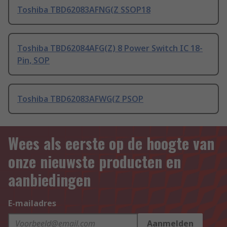
Toshiba TBD62083AFNG(Z SSOP18
Toshiba TBD62084AFG(Z) 8 Power Switch IC 18-
Pin, SOP
Toshiba TBD62083AFWG(Z PSOP
Wees als eerste op de hoogte van
onze nieuwste producten en
aanbiedingen
E-mailadres
Aanmelden