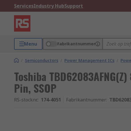
Services
Industry Hub
Support
Menu
Fabrikantnummer
/
Semiconductors
/
Power Management ICs
/
Powe
Toshiba TBD62083AFNG(Z) 8
Pin, SSOP
RS-stocknr.
:
174-4051
Fabrikantnummer
:
TBD6208