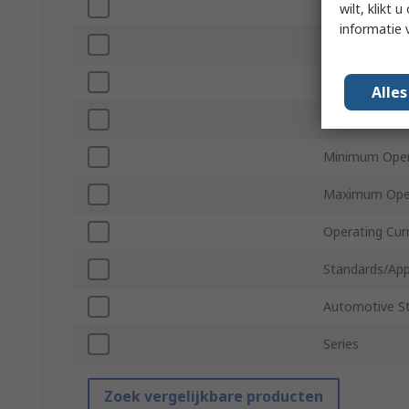
Minimum Supp
wilt, klikt
informatie 
Package Type
Pin Count
Alle
Maximum Supp
Minimum Oper
Maximum Oper
Operating Cur
Standards/App
Automotive S
Series
Zoek vergelijkbare producten