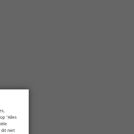
es,
op "Alles
iële
dit niet