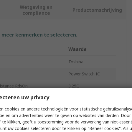
Wetgeving en
Productomschrijving
compliance
f meer kenmerken te selecteren.
Waarde
Toshiba
Power Switch IC
istance RdsOn
3.25Ω
ecteren uw privacy
1.47W
n cookies en andere technologieën voor statistische gebruiksanalys
puts
8
tie en om advertenties weer te geven op websites van derden. Door 
 te klikken, geeft u toestemming voor de verwerking van niet-essent
Surface
kunt uw cookies selecteren door te klikken op "Beheer cookies". Als u 