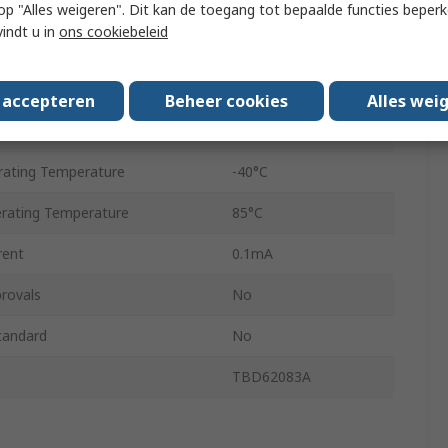
ly Voltage
0.5V
 u op "Alles weigeren". Dit kan de toegang tot bepaalde functies beper
vindt u in
ons cookiebeleid
SSOP
18
s accepteren
Beheer cookies
Alles wei
ly Voltage
25V
ating Temperature
-40°C
ating Temperature
85°C
rent
0.1mA
rovals
No
tandard
No
TBD62083A