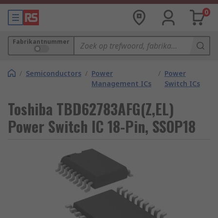
0
Fabrikantnummer
/
Semiconductors
/
Power
/
Power
Management ICs
Switch ICs
Toshiba TBD62783AFG(Z,EL)
Power Switch IC 18-Pin, SSOP18