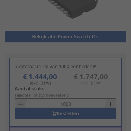
Bekijk alle Power Switch ICs
Subtotaal (1 rol van 1000 eenheden)*
€ 1.444,00
€ 1.747,00
(excl. BTW)
(incl. BTW)
Add
Aantal stuks
to
selecteer of typ hoeveelheid
Basket
Bestellen