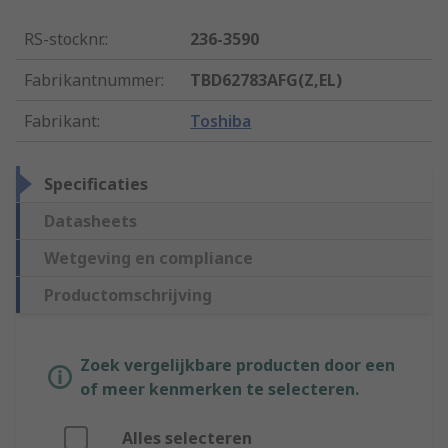
RS-stocknr.
:
236-3590
Fabrikantnummer
:
TBD62783AFG(Z,EL)
Fabrikant
:
Toshiba
Specificaties
Datasheets
Wetgeving en compliance
Productomschrijving
Zoek vergelijkbare producten door een
of meer kenmerken te selecteren.
Alles selecteren