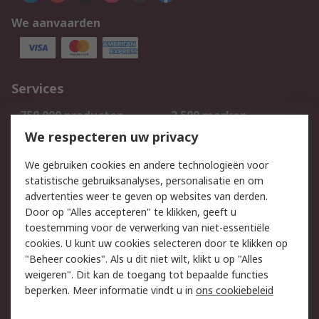
We aanvaarden
Services
750.000 producten
2.500 merken
Bestellen
Inkoopoplossingen
We respecteren uw privacy
Retouren
Technisch advies
We gebruiken cookies en andere technologieën voor
Track & Trace
statistische gebruiksanalyses, personalisatie en om
advertenties weer te geven op websites van derden.
Wettelijk
Door op "Alles accepteren" te klikken, geeft u
toestemming voor de verwerking van niet-essentiële
Cookiebeleid
Email veiligheid
cookies. U kunt uw cookies selecteren door te klikken op
Privacybeleid
Websitevoorwaarden
"Beheer cookies". Als u dit niet wilt, klikt u op "Alles
weigeren". Dit kan de toegang tot bepaalde functies
Algemene
beperken. Meer informatie vindt u in
ons cookiebeleid
verkoopvoorwaarden