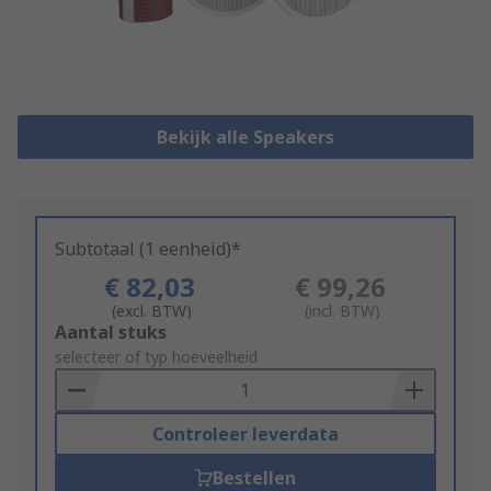
Bekijk alle Speakers
Subtotaal (1 eenheid)*
€ 82,03
€ 99,26
(excl. BTW)
(incl. BTW)
Add
Aantal stuks
to
selecteer of typ hoeveelheid
Basket
Controleer leverdata
Bestellen