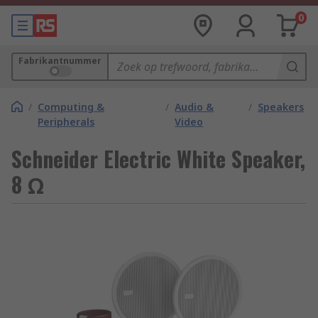
0
Fabrikantnummer
/
Computing &
/
Audio &
/
Speakers
Peripherals
Video
Schneider Electric White Speaker,
8 Ω