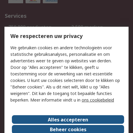
Services
750.000 producten
2.500 merken
Bestellen
Inkoopoplossingen
We respecteren uw privacy
Retouren
Technisch advies
We gebruiken cookies en andere technologieën voor
Track & Trace
statistische gebruiksanalyses, personalisatie en om
advertenties weer te geven op websites van derden.
Wettelijk
Door op "Alles accepteren" te klikken, geeft u
toestemming voor de verwerking van niet-essentiële
Cookiebeleid
Email veiligheid
cookies. U kunt uw cookies selecteren door te klikken op
Privacybeleid
Websitevoorwaarden
"Beheer cookies". Als u dit niet wilt, klikt u op "Alles
weigeren". Dit kan de toegang tot bepaalde functies
Algemene
beperken. Meer informatie vindt u in
ons cookiebeleid
verkoopvoorwaarden
Over RS
Alles accepteren
RS Group
Over ons
Beheer cookies