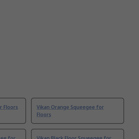
r Floors
Vikan Orange Squeegee for
Floors
gee for
Vikan Black Floor Squeegee for