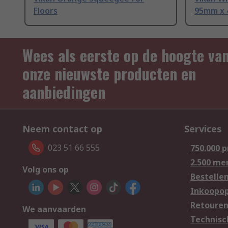
Floors
95mm x
Wees als eerste op de hoogte va
onze nieuwste producten en
aanbiedingen
Neem contact op
Services
023 51 66 555
750.000 
2.500 me
Volg ons op
Bestelle
Inkoopop
Retoure
We aanvaarden
Technisc