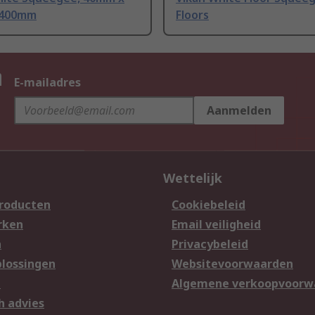
 400mm
Floors
n
E-mailadres
Aanmelden
Wettelijk
producten
Cookiebeleid
rken
Email veiligheid
n
Privacybeleid
lossingen
Websitevoorwaarden
n
Algemene verkoopvoorw
h advies