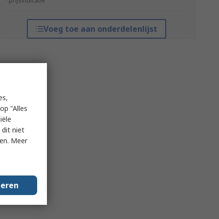
*prijsindicatie
Voeg toe aan onderdelenlijst
es,
op "Alles
iële
dit niet
ken. Meer
geren