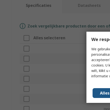
Specificaties
Datasheets
Zoek vergelijkbare producten door een o
Alles selecteren
Att
We resp
Mer
We gebruike
personalisa
App
accepteren"
cookies. U 
Pro
wilt, klikt
informatie 
Col
Wid
Alle
Dep
Hei