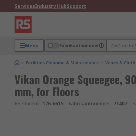
Services
Industry Hub
Support
Menu
Fabrikantnummer
/
Facilities Cleaning & Maintenance
/
Wipes & Cloth
Vikan Orange Squeegee, 
mm, for Floors
RS-stocknr.
:
176-6615
Fabrikantnummer
:
71407
F