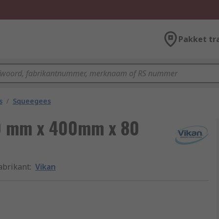
Pakket tr
s
/
Squeegees
90 mm x 400mm x 80
abrikant
:
Vikan