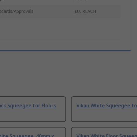
ndards/Approvals
EU, REACH
ack Squeegee for Floors
Vikan White Squeegee fo
hite Squeegee, 40mm x
Vikan White Floor Squee