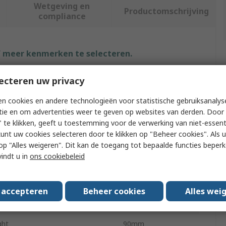
Wetgeving en
Productomschrijving
compliance
f meer kenmerken te selecteren.
ribuut
Waarde
ecteren uw privacy
k
Vikan
n cookies en andere technologieën voor statistische gebruiksanalys
tie en om advertenties weer te geven op websites van derden. Door 
lication
Floors
 te klikken, geeft u toestemming voor de verwerking van niet-essent
kunt uw cookies selecteren door te klikken op "Beheer cookies". Als u 
duct Type
Squeegee
 u op "Alles weigeren". Dit kan de toegang tot bepaalde functies beper
vindt u in
ons cookiebeleid
our
Orange
th
400mm
s accepteren
Beheer cookies
Alles wei
th
80mm
ght
90mm