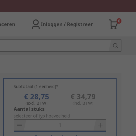
0
aceren
Inloggen / Registreer
Subtotaal (1 eenheid)*
€ 28,75
€ 34,79
(excl. BTW)
(incl. BTW)
Add
Aantal stuks
to
selecteer of typ hoeveelheid
Basket