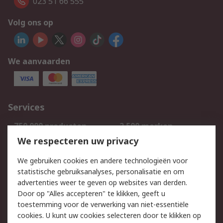
023 51 66 555
Volg ons op
We aanvaarden
Services
750.000 producten
2.500 merken
Bestellen
Inkoopoplossingen
We respecteren uw privacy
Retouren
Technisch advies
We gebruiken cookies en andere technologieën voor
Track & Trace
statistische gebruiksanalyses, personalisatie en om
advertenties weer te geven op websites van derden.
Wettelijk
Door op "Alles accepteren" te klikken, geeft u
toestemming voor de verwerking van niet-essentiële
Cookiebeleid
Email veiligheid
cookies. U kunt uw cookies selecteren door te klikken op