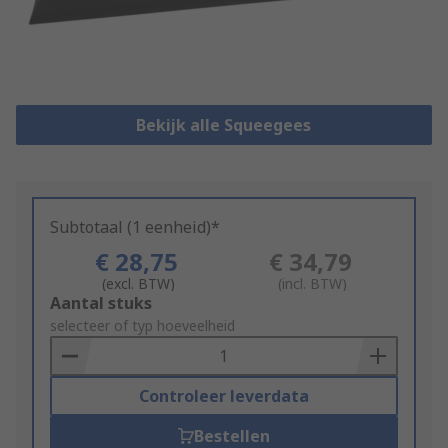
Bekijk alle Squeegees
Subtotaal (1 eenheid)*
€ 28,75
€ 34,79
(excl. BTW)
(incl. BTW)
Add
Aantal stuks
to
selecteer of typ hoeveelheid
Basket
Controleer leverdata
Bestellen