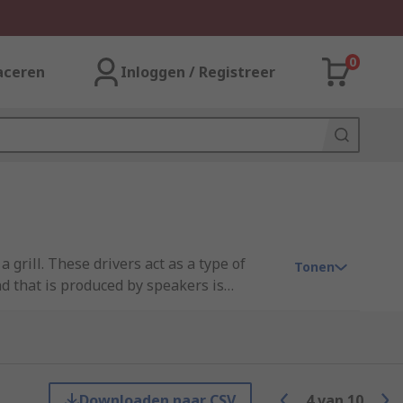
0
aceren
Inloggen / Registreer
grill. These drivers act as a type of
Tonen
d that is produced by speakers is
. Some speakers have multiple cones or
a speaker refers to the loudness. The
tive speakers have internal amplification
 level of audio input which can be produced
reate a natural stereo sound.
Downloaden naar CSV
4
van
10