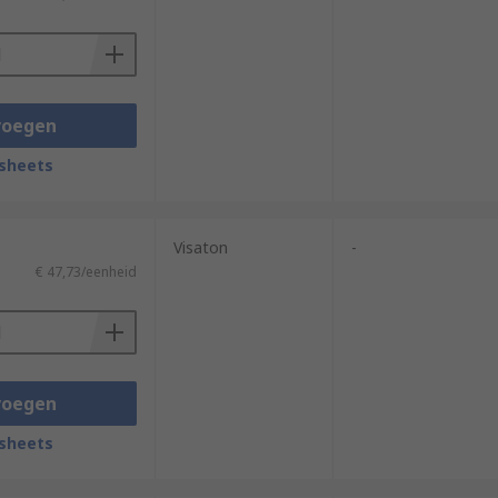
voegen
sheets
Visaton
-
€ 47,73/eenheid
voegen
sheets