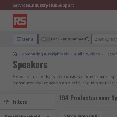
Services
Industry Hub
Support
Menu
Fabrikantnummer
/
Computing & Peripherals
/
Audio & Video
/
Speak
Speakers
A speaker or loudspeaker consists of one or more spea
transducer that converts an electrical audio signal 
measured in frequency and amplitude. The frequency o
drivers to deal with different frequency ranges such 
194 Producten voor S
Filters
loudness of a speaker is determined by the air pres
and use electricity to amplify the signal. Passive sp
by an audio amplifier. Most speakers come in pairs wi
Vergelijken (0/8)
Op