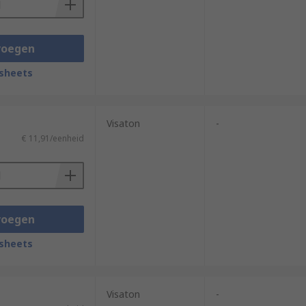
voegen
sheets
Visaton
-
€ 11,91/eenheid
voegen
sheets
Visaton
-