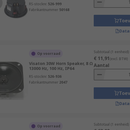
RS-stocknr.
526-999
Fabrikantnummer
50168
Toe
Data
Subtotaal (1 eenheid)
Op voorraad
€ 11,91
(excl. BTW)
Visaton 30W Horn Speaker, 8 Ω
Aantal
13000 Hz, 100 Hz, IP64
RS-stocknr.
526-936
Fabrikantnummer
2047
Toe
Data
Subtotaal (1 eenheid)
Op voorraad