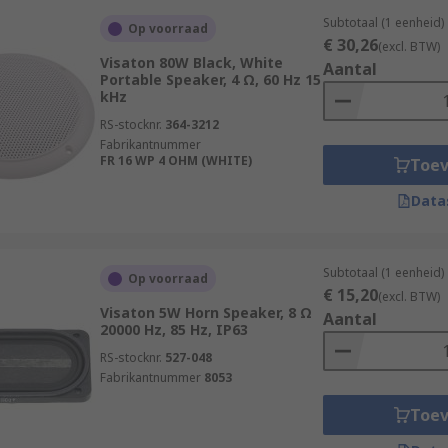
Subtotaal (1 eenheid)
Op voorraad
€ 30,26
(excl. BTW)
Visaton 80W Black, White
Aantal
Portable Speaker, 4 Ω, 60 Hz 15
kHz
RS-stocknr.
364-3212
Fabrikantnummer
FR 16 WP 4 OHM (WHITE)
Toe
Data
Subtotaal (1 eenheid)
Op voorraad
€ 15,20
(excl. BTW)
Visaton 5W Horn Speaker, 8 Ω
Aantal
20000 Hz, 85 Hz, IP63
RS-stocknr.
527-048
Fabrikantnummer
8053
Toe