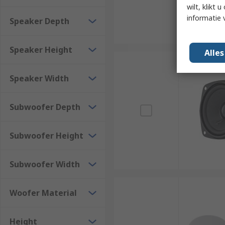
wilt, klikt
informatie 
Speaker Depth
Speaker Height
Alle
Speaker Width
Subwoofer Depth
Subwoofer Height
Subwoofer Width
Woofer Material
Height