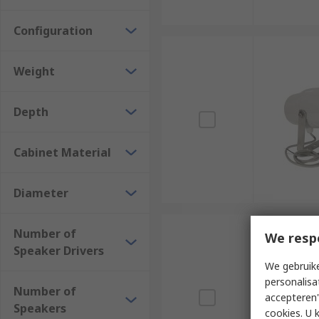
Configuration
Weight
Depth
Cabinet Material
Diameter
Number of
We resp
Speaker Drivers
We gebruike
personalisa
Number of
accepteren"
Speakers
cookies. U 