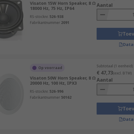
Visaton 15W Horn Speaker, 8 Ω
Aantal
18000 Hz, 75 Hz, IP64
RS-stocknr.
526-938
Fabrikantnummer
2091
Toe
Data
Subtotaal (1 eenheid)
Op voorraad
€ 47,73
(excl. BTW)
Visaton 50W Horn Speaker, 8 Ω
Aantal
20000 Hz, 100 Hz, IPX3
RS-stocknr.
526-996
Fabrikantnummer
50162
Toe
Data