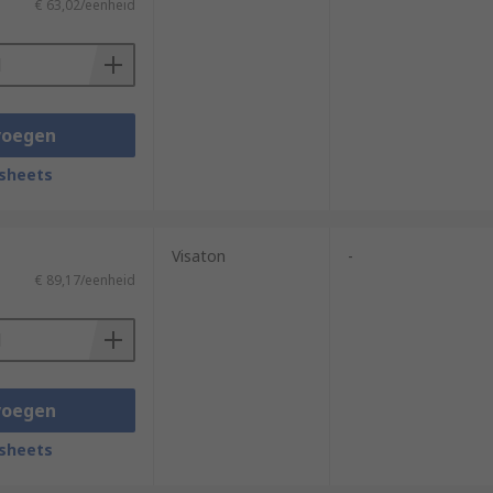
€ 63,02/eenheid
voegen
sheets
Visaton
-
€ 89,17/eenheid
voegen
sheets