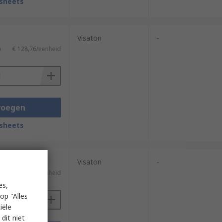
sheets
Visaton
-
)
€ 128,76/eenheid
voegen
sheets
Visaton
-
€ 24,41/eenheid
es,
op "Alles
iële
dit niet