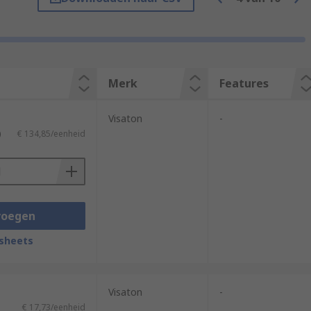
Merk
Features
Visaton
-
)
€ 134,85/eenheid
voegen
sheets
Visaton
-
€ 17,73/eenheid