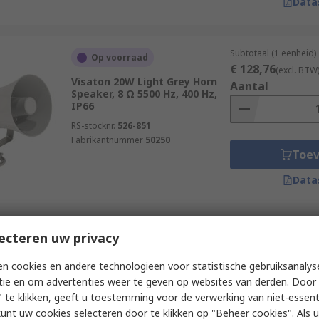
Data
Subtotaal (1 eenheid)
Op voorraad
€ 128,76
(excl. BTW
Visaton 20W Light Grey Horn
Aantal
Speaker, 8 Ω 5500 Hz, 400 Hz,
IP66
RS-stocknr.
526-851
Fabrikantnummer
50250
Toe
Data
Subtotaal (1 eenheid)
ecteren uw privacy
Op voorraad
€ 24,41
(excl. BTW)
Visaton 30W Horn Speaker, 4 Ω
Aantal
n cookies en andere technologieën voor statistische gebruiksanalys
15000 Hz, 60 Hz
tie en om advertenties weer te geven op websites van derden. Door 
RS-stocknr.
526-847
 te klikken, geeft u toestemming voor de verwerking van niet-essent
Fabrikantnummer
4605
kunt uw cookies selecteren door te klikken op "Beheer cookies". Als u 