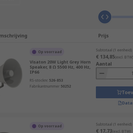
mschrijving
Prijs
Subtotaal (1 eenheid)
Op voorraad
€ 134,85
(excl. BTW
Visaton 20W Light Grey Horn
Aantal
Speaker, 8 Ω 5500 Hz, 400 Hz,
IP66
RS-stocknr.
526-853
Fabrikantnummer
50252
Toe
Data
Subtotaal (1 eenheid)
Op voorraad
€ 17,73
(excl. BTW)