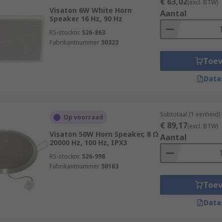
€ 63,02
(excl. BTW)
Visaton 6W White Horn
Aantal
Speaker 16 Hz, 90 Hz
RS-stocknr.
526-863
Fabrikantnummer
50323
Toe
Data
Subtotaal (1 eenheid)
Op voorraad
€ 89,17
(excl. BTW)
Visaton 50W Horn Speaker, 8 Ω
Aantal
20000 Hz, 100 Hz, IPX3
RS-stocknr.
526-998
Fabrikantnummer
50163
Toe
Data