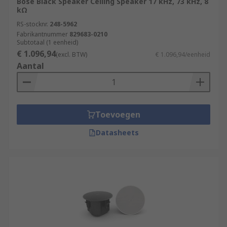
Bose Black Speaker Ceiling Speaker 17 kHz, 73 kHz, 8
kΩ
RS-stocknr.
248-5962
Fabrikantnummer
829683-0210
Subtotaal (1 eenheid)
€ 1.096,94
(excl. BTW)
€ 1.096,94/eenheid
Aantal
Toevoegen
Datasheets