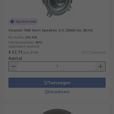
Op voorraad
Visaton 70W Horn Speaker, 4 Ω 20000 Hz, 80 Hz
RS-stocknr.
526-848
Fabrikantnummer
4610
Subtotaal (1 eenheid)
€ 57,71
(excl. BTW)
€ 57,71/eenheid
Aantal
Toevoegen
Datasheets