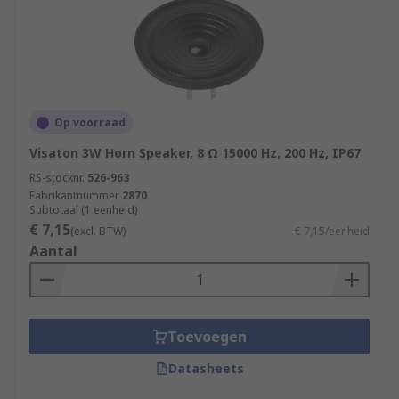
Op voorraad
Visaton 3W Horn Speaker, 8 Ω 15000 Hz, 200 Hz, IP67
RS-stocknr.
526-963
Fabrikantnummer
2870
Subtotaal (1 eenheid)
€ 7,15
(excl. BTW)
€ 7,15/eenheid
Aantal
Toevoegen
Datasheets