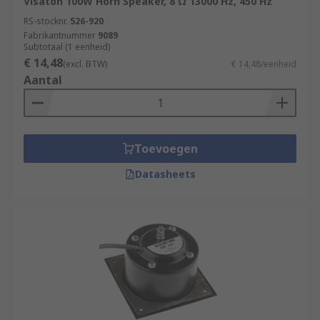
Visaton 100W Horn Speaker, 8 Ω 13000 Hz, 450 Hz
RS-stocknr.
526-920
Fabrikantnummer
9089
Subtotaal (1 eenheid)
€ 14,48
(excl. BTW)
€ 14,48/eenheid
Aantal
Toevoegen
Datasheets