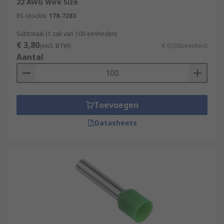
22 AWG Wire Size
RS-stocknr.
178-7283
Subtotaal (1 zak van 100 eenheden)
€ 3,80
(excl. BTW)
€ 0,038/eenheid
Aantal
Toevoegen
Datasheets