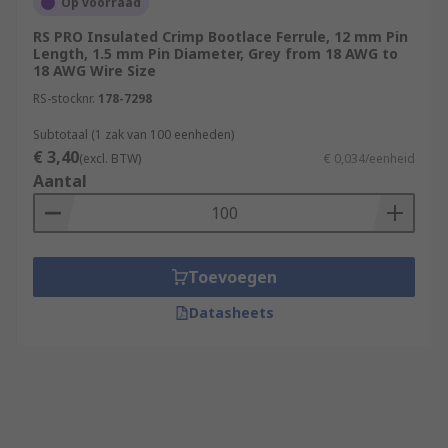
Op voorraad
RS PRO Insulated Crimp Bootlace Ferrule, 12 mm Pin
Length, 1.5 mm Pin Diameter, Grey from 18 AWG to
18 AWG Wire Size
RS-stocknr.
178-7298
Subtotaal (1 zak van 100 eenheden)
€ 3,40
(excl. BTW)
€ 0,034/eenheid
Aantal
Toevoegen
Datasheets