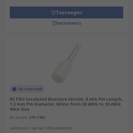
a variety of designs to suit different wire or cable
sizes.
Toevoegen
Where are they used?
Datasheets
Control units
Switching cabinets
Function units
Equipment with poke-in clamp or row clamp
connectors
Op voorraad
RS PRO Insulated Bootlace Ferrule, 6 mm Pin Length,
1.3 mm Pin Diameter, White from 20 AWG to 20 AWG
Wire Size
RS-stocknr.
270-7493
Subtotaal (1 zak van 1000 eenheden)