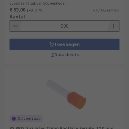
Subtotaal (1 zak van 500 eenheden)
€ 53,00
(excl. BTW)
€ 0,106/eenheid
Aantal
Toevoegen
Datasheets
Op voorraad
RS PRO Insulated Crimp Bootlace Ferrule, 12.0 mm