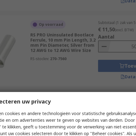
Data
Subtotaal (1 zak van 
Op voorraad
€ 11,50
(excl. BTW)
RS PRO Uninsulated Bootlace
Aantal
Ferrule, 10 mm Pin Length, 3.2
mm Pin Diameter, Silver from
12 AWG to 12 AWG Wire Size
RS-stocknr.
270-7560
Toe
Data
Subtotaal (1 verpakk
ecteren uw privacy
Op voorraad
€ 7,80
(excl. BTW)
RS PRO Insulated Crimp
Aantal
n cookies en andere technologieën voor statistische gebruiksanalys
Bootlace Ferrule, 8.0 mm Pin
tie en om advertenties weer te geven op websites van derden. Door 
Length, 1.5 mm Pin Diameter,
White from 18 AWG to 18 AWG
 te klikken, geeft u toestemming voor de verwerking van niet-essent
Wire Size
kunt uw cookies selecteren door te klikken op "Beheer cookies". Als u 