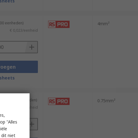
sheets
500 eenheden)
4mm²
€ 0,023/eenheid
voegen
sheets
ing van 100 eenheden)
0.75mm²
€ 0,078/eenheid
es,
op "Alles
iële
dit niet