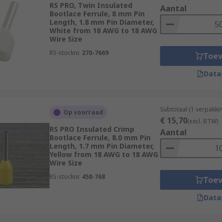
RS PRO, Twin Insulated
Aantal
Bootlace Ferrule, 8 mm Pin
Length, 1.8 mm Pin Diameter,
White from 18 AWG to 18 AWG
Wire Size
RS-stocknr.
270-7669
Toe
Data
Subtotaal (1 verpakk
Op voorraad
€ 15,70
(excl. BTW)
RS PRO Insulated Crimp
Aantal
Bootlace Ferrule, 8.0 mm Pin
Length, 1.7 mm Pin Diameter,
Yellow from 18 AWG to 18 AWG
Wire Size
RS-stocknr.
458-768
Toe
Data