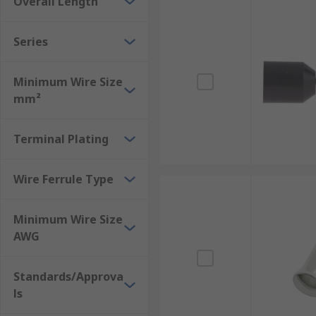
Overall Length
Series
Minimum Wire Size
mm²
Terminal Plating
Wire Ferrule Type
Minimum Wire Size
AWG
Standards/Approva
ls