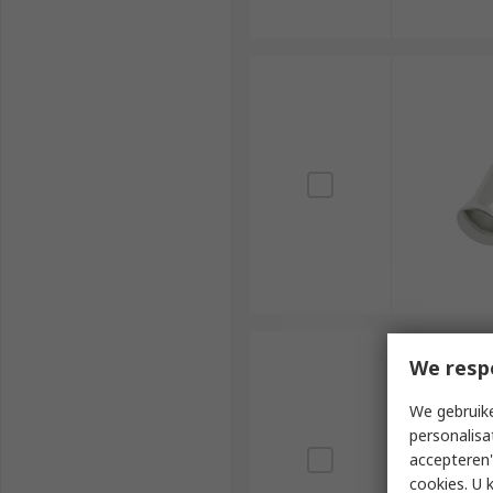
We resp
We gebruike
personalisa
accepteren"
cookies. U 