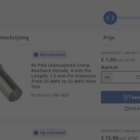
o the ferrule through the plastic collar so that the conducto
a
crimping tool
to crimp the metal tube to hold the wire or ca
mschrijving
Prijs
egree of contact reliability required by a wide range of appl
Subtotaal (1 zak van 
Op voorraad
€ 1,60
(excl. BTW)
RS PRO Uninsulated Crimp
Aantal
Bootlace Ferrule, 6 mm Pin
Length, 1.2 mm Pin Diameter
from 22 AWG to 22 AWG Wire
Size
RS-stocknr.
178-7337
Toe
nnectors
Data
Subtotaal (1 zak van 
Op voorraad
€ 15,00
(excl. BTW)