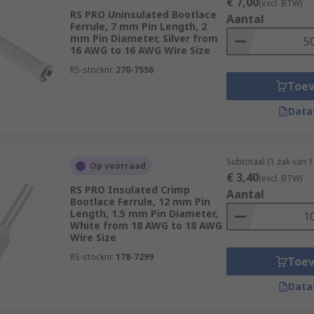
€ 7,00
(excl. BTW)
RS PRO Uninsulated Bootlace
Aantal
Ferrule, 7 mm Pin Length, 2
mm Pin Diameter, Silver from
16 AWG to 16 AWG Wire Size
RS-stocknr.
270-7556
Toe
Data
Subtotaal (1 zak van 
Op voorraad
€ 3,40
(excl. BTW)
RS PRO Insulated Crimp
Aantal
Bootlace Ferrule, 12 mm Pin
Length, 1.5 mm Pin Diameter,
White from 18 AWG to 18 AWG
Wire Size
RS-stocknr.
178-7299
Toe
Data