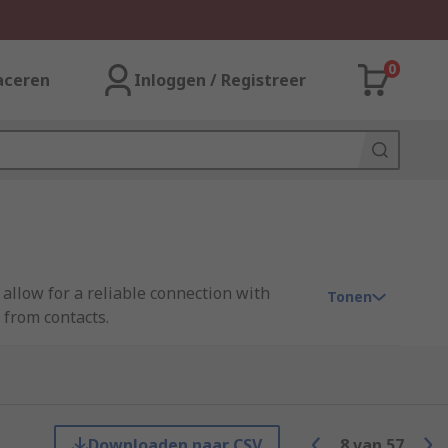
0
aceren
Inloggen / Registreer
allow for a reliable connection with
Tonen
 from contacts.
standard terminal you do the opposite.
Downloaden naar CSV
8
van
57