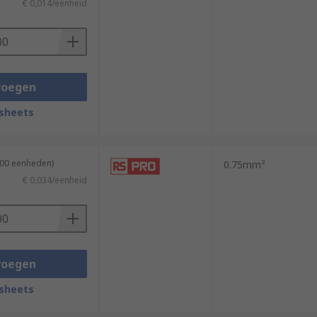
€ 0,014/eenheid
voegen
sheets
100 eenheden)
0.75mm²
€ 0,034/eenheid
voegen
sheets