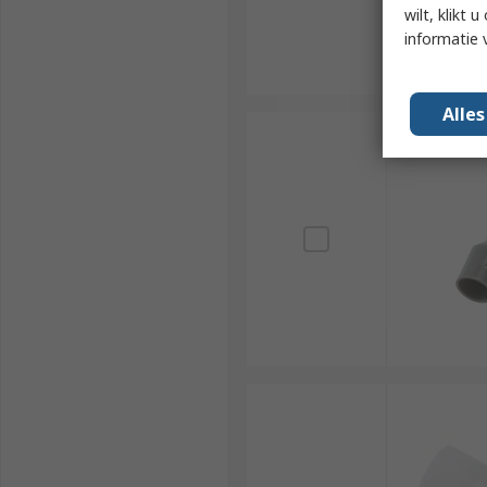
wilt, klikt
informatie 
Alle