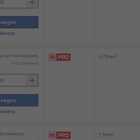
voegen
sheets
ing van 100 eenheden)
0.75mm²
€ 0,12/eenheid
voegen
sheets
500 eenheden)
1.5mm²