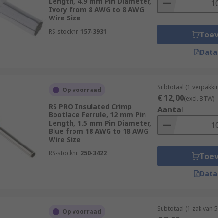
Length, 4.9 mm Pin Diameter,
Ivory from 8 AWG to 8 AWG
Wire Size
RS-stocknr.
157-3931
Toe
Data
Subtotaal (1 verpakk
Op voorraad
€ 12,00
(excl. BTW)
RS PRO Insulated Crimp
Aantal
Bootlace Ferrule, 12 mm Pin
Length, 1.5 mm Pin Diameter,
Blue from 18 AWG to 18 AWG
Wire Size
RS-stocknr.
250-3422
Toe
Data
Subtotaal (1 zak van 
Op voorraad