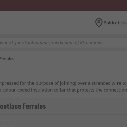
Pakket tr
Ferrules
pressed for the purpose of joining) over a stranded wire to 
 colour-coded insulation collar that protects the connection
ootlace Ferrules
t's metal tube rather than the insulation, whereas with a 
nieuw