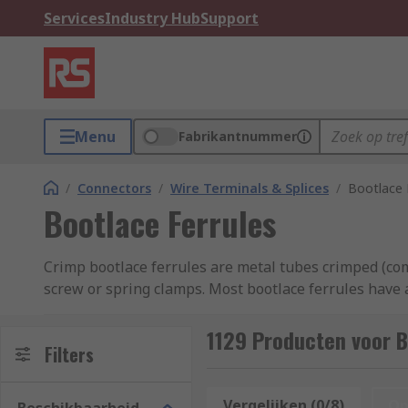
Services
Industry Hub
Support
Menu
Fabrikantnummer
/
Connectors
/
Wire Terminals & Splices
/
Bootlace 
Bootlace Ferrules
Crimp bootlace ferrules are metal tubes crimped (com
screw or spring clamps. Most bootlace ferrules have a
How do bootlace ferrules work?
1129 Producten voor B
Filters
With crimp bootlace ferrules, you crimp the componen
Vergelijken (0/8)
Op