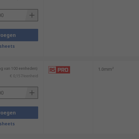
voegen
sheets
ing van 100 eenheden)
1.0mm²
€ 0,157/eenheid
voegen
sheets