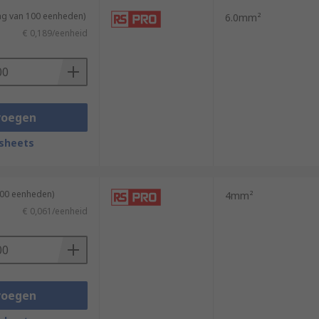
ing van 100 eenheden)
6.0mm²
€ 0,189/eenheid
voegen
sheets
100 eenheden)
4mm²
€ 0,061/eenheid
voegen