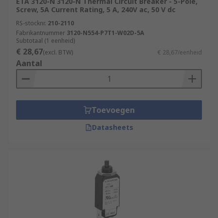
ETA 3120-N 3120-N Thermal Circuit Breaker - 5-Pole,
Screw, 5A Current Rating, 5 A, 240V ac, 50 V dc
RS-stocknr.
210-2110
Fabrikantnummer
3120-N554-P7T1-W02D-5A
Subtotaal (1 eenheid)
€ 28,67
(excl. BTW)
€ 28,67/eenheid
Aantal
Toevoegen
Datasheets