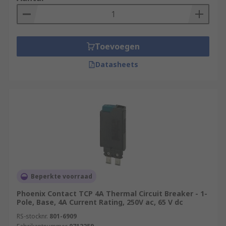
What are thermal automotive circuit
breakers used for?
Thermal automotive circuit breakers are used to
Toevoegen
protect electrical networks in most types of
Datasheets
vehicles, including cars, vans, buses, and boats.
Beperkte voorraad
Phoenix Contact TCP 4A Thermal Circuit Breaker - 1-
Pole, Base, 4A Current Rating, 250V ac, 65 V dc
RS-stocknr.
801-6909