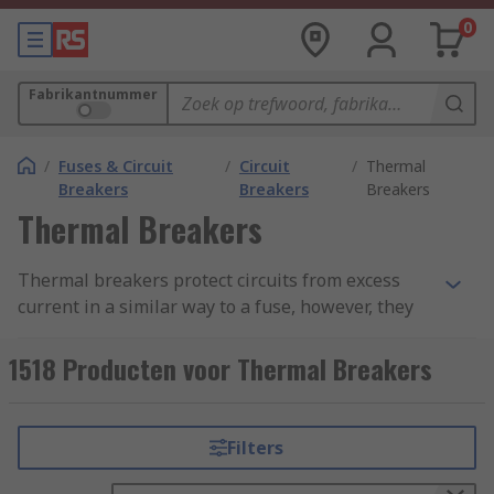
0
Fabrikantnummer
/
Fuses & Circuit
/
Circuit
/
Thermal
Breakers
Breakers
Breakers
Thermal Breakers
Thermal breakers protect circuits from excess
current in a similar way to a fuse, however, they
often feature a switch allowing them to be reset
if tripped. Common types of thermal breakers
1518 Producten voor Thermal Breakers
include thermal magnetic circuit breakers and
thermal automotive circuit breakers.
Filters
Types of Thermal Breakers