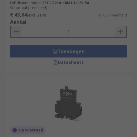
Fabrikantnummer
2210-T210-K0M1-H121-5A
Subtotaal (1 eenheid)
€ 43,84
(excl. BTW)
€ 43,84/eenheid
Aantal
Toevoegen
Datasheets
Op voorraad