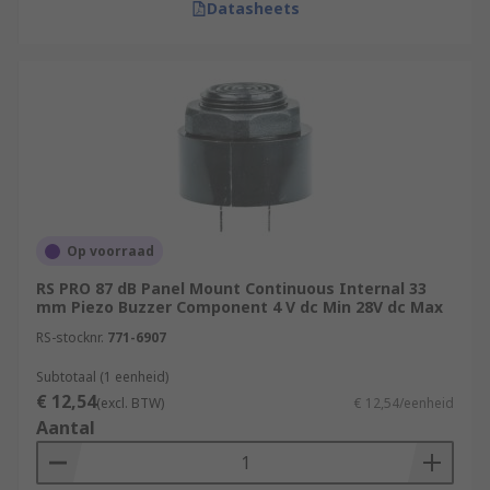
Datasheets
Op voorraad
RS PRO 87 dB Panel Mount Continuous Internal 33
mm Piezo Buzzer Component 4 V dc Min 28V dc Max
RS-stocknr.
771-6907
Subtotaal (1 eenheid)
€ 12,54
(excl. BTW)
€ 12,54/eenheid
Aantal