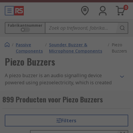
0
Fabrikantnummer
/
Passive
/
Sounder, Buzzer &
/
Piezo
Components
Microphone Components
Buzzers
Piezo Buzzers
A piezo buzzer is an audio signalling device
powered using piezoelectricity, which is created
using a material that generates an electric
charge when placed under mechanical stress.
899 Producten voor Piezo Buzzers
Piezo buzzers were invented by Japanese
manufacturers.
Filters
How do piezo buzzers work?