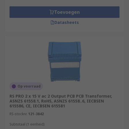
board. They are generally used in multilayered
printed circuit boards. Surface mounted
Toevoegen
transformers do not penetrate into the board
itself and are therefore very compact, which
Datasheets
makes them a popular choice for many
applications.
Op voorraad
RS PRO 2 x 15 V ac 2 Output PCB PCB Transformer,
ASNZS 61558.1, RoHS, ASNZS 61558..6, IECBSEN
615586, CE, IECBSEN 615581
RS-stocknr.
121-3842
Subtotaal (1 eenheid)