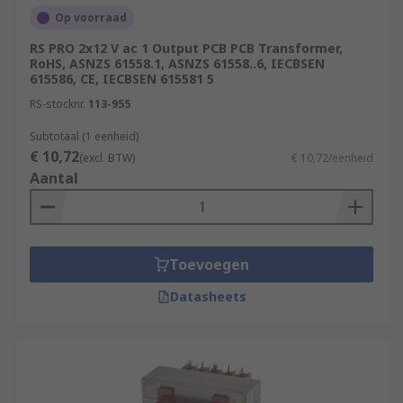
Op voorraad
RS PRO 2x12 V ac 1 Output PCB PCB Transformer,
RoHS, ASNZS 61558.1, ASNZS 61558..6, IECBSEN
615586, CE, IECBSEN 615581 5
RS-stocknr.
113-955
Subtotaal (1 eenheid)
€ 10,72
(excl. BTW)
€ 10,72/eenheid
Aantal
Toevoegen
Datasheets