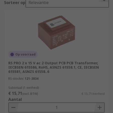
Sorteer op
Relevantie
the board, where it controls the voltage or
current transitioning through the board.
What are PCB transformers used for?
PCB transformers are used mainly in
manufacturing processes where current
regulation is needed. They're also used in
computer hardware applications and consumer
Op voorraad
devices to protect them from power surges.
RS PRO 2 x 15 V ac 2 Output PCB PCB Transformer,
IECBSEN 615586, RoHS, ASNZS 61558.1, CE, IECBSEN
Types of PCB transformers
615581, ASNZS 61558..6
PCB transformers can be recognised by their
RS-stocknr.
121-3834
mounting capabilities. They are surface mounted
Subtotaal (1 eenheid)
or through-hole mounted.
€ 15,71
(excl. BTW)
€ 15,71/eenheid
Aantal
Through-hole mounted transformers have
connectors or pins that can pierce through the