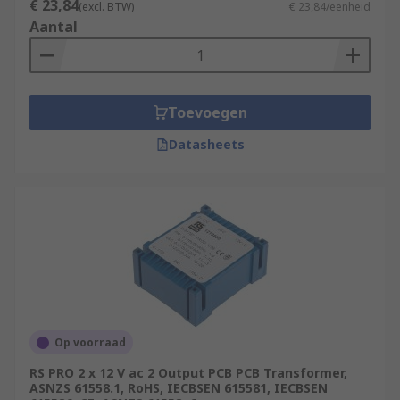
€ 23,84
(excl. BTW)
€ 23,84/eenheid
Aantal
Toevoegen
Datasheets
Op voorraad
RS PRO 2 x 12 V ac 2 Output PCB PCB Transformer,
ASNZS 61558.1, RoHS, IECBSEN 615581, IECBSEN