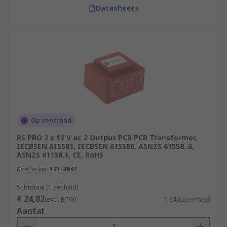
Datasheets
Op voorraad
RS PRO 2 x 12 V ac 2 Output PCB PCB Transformer,
IECBSEN 615581, IECBSEN 615586, ASNZS 61558..6,
ASNZS 61558.1, CE, RoHS
RS-stocknr.
121-3847
Subtotaal (1 eenheid)
€ 24,82
(excl. BTW)
€ 24,82/eenheid
Aantal