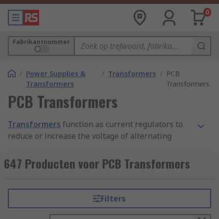
0
Fabrikantnummer
/
Power Supplies &
/
Transformers
/
PCB
Transformers
Transformers
PCB Transformers
Transformers
function as current regulators to
reduce or increase the voltage of alternating
currents in a variety of machinery. PCB (printed
circuit board) transformers are designed to work
647 Producten voor PCB Transformers
with printed circuit boards, which offer a compact
and convenient way to connect electric
components.
Filters
The PCB transformer sits above the surface of