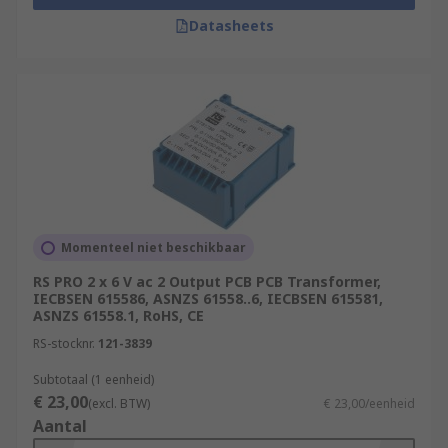
Datasheets
Momenteel niet beschikbaar
RS PRO 2 x 6 V ac 2 Output PCB PCB Transformer,
IECBSEN 615586, ASNZS 61558..6, IECBSEN 615581,
ASNZS 61558.1, RoHS, CE
RS-stocknr.
121-3839
Subtotaal (1 eenheid)
€ 23,00
(excl. BTW)
€ 23,00/eenheid
Aantal