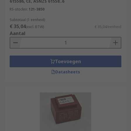
615586, CE, ASNZS 61558..6
RS-stocknr.
121-3850
Subtotaal (1 eenheid)
€ 35,04
(excl. BTW)
€ 35,04/eenheid
Aantal
Toevoegen
Datasheets