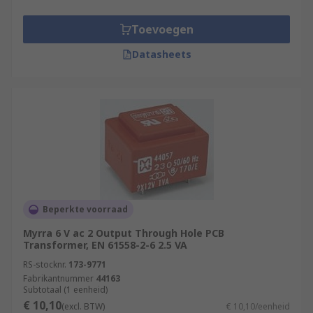
board. They are generally used in multilayered
printed circuit boards. Surface mounted
Toevoegen
transformers do not penetrate into the board
itself and are therefore very compact, which
Datasheets
makes them a popular choice for many
applications.
Beperkte voorraad
Myrra 6 V ac 2 Output Through Hole PCB
Transformer, EN 61558-2-6 2.5 VA
RS-stocknr.
173-9771
Fabrikantnummer
44163
Subtotaal (1 eenheid)
€ 10,10
(excl. BTW)
€ 10,10/eenheid