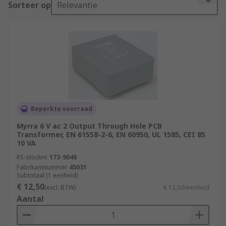
Sorteer op
Relevantie
the board, where it controls the voltage or
current transitioning through the board.
What are PCB transformers used for?
PCB transformers are used mainly in
manufacturing processes where current
regulation is needed. They're also used in
computer hardware applications and consumer
Beperkte voorraad
devices to protect them from power surges.
Myrra 6 V ac 2 Output Through Hole PCB
Transformer, EN 61558-2-6, EN 60950, UL 1585, CEI 85
Types of PCB transformers
10 VA
PCB transformers can be recognised by their
RS-stocknr.
173-9046
Fabrikantnummer
45031
mounting capabilities. They are surface mounted
Subtotaal (1 eenheid)
or through-hole mounted.
€ 12,50
(excl. BTW)
€ 12,50/eenheid
Aantal
Through-hole mounted transformers have
connectors or pins that can pierce through the