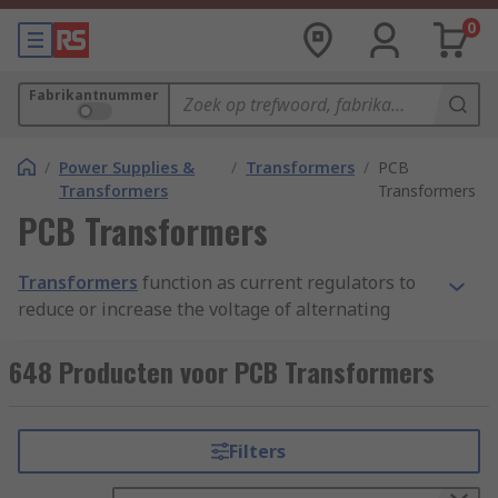
0
Fabrikantnummer
/
Power Supplies &
/
Transformers
/
PCB
Transformers
Transformers
PCB Transformers
Transformers
function as current regulators to
reduce or increase the voltage of alternating
currents in a variety of machinery. PCB (printed
circuit board) transformers are designed to work
648 Producten voor PCB Transformers
with printed circuit boards, which offer a compact
and convenient way to connect electric
components.
Filters
The PCB transformer sits above the surface of