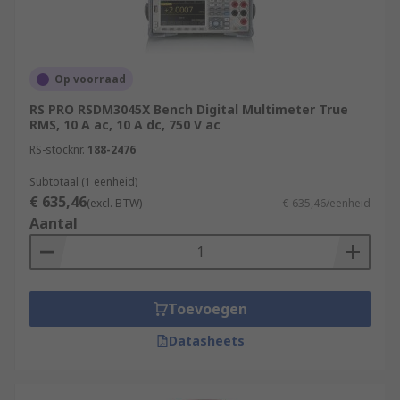
Op voorraad
RS PRO RSDM3045X Bench Digital Multimeter True
RMS, 10 A ac, 10 A dc, 750 V ac
RS-stocknr.
188-2476
Subtotaal (1 eenheid)
€ 635,46
(excl. BTW)
€ 635,46/eenheid
Aantal
Toevoegen
Datasheets