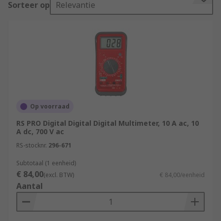
Sorteer op
Relevantie
multimeters for professionals who require a
broader range of measurement capabilities.
Our comprehensive range of multimeters have
been chosen for their high-quality components
and accuracy, sourced from leading brands in the
industry. Browse our range today which includes
Fluke Multimeters, Keysight Multimeters and our
own RS PRO Multimeters and find your ideal
Op voorraad
multimeter solution. For more information, check
RS PRO Digital Digital Digital Multimeter, 10 A ac, 10
out our
digital multimeters guide
.
A dc, 700 V ac
RS-stocknr.
296-671
What is a multimeter?
Subtotaal (1 eenheid)
€ 84,00
The multimeters purpose is to check the
(excl. BTW)
€ 84,00/eenheid
Aantal
electrical resistance within a circuit. They are
available in two different types; analogue or
digital. Within the device there are many tests