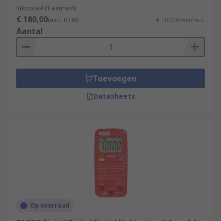
Subtotaal (1 eenheid)
Resistance
€ 180,00
(excl. BTW)
€ 180,00/eenheid
Continuity of electrical components
Aantal
Current in circuits
Diode testing
Some advance models may measure
Toevoegen
frequency, temperature, capacitance and
Datasheets
have True RMS voltage and current
readings
Auto-ranging capabilities which
automatically selects the measurement
range
Multimeters typical applications
Multimeters are used across a range of
Op voorraad
industries, environments and applications,