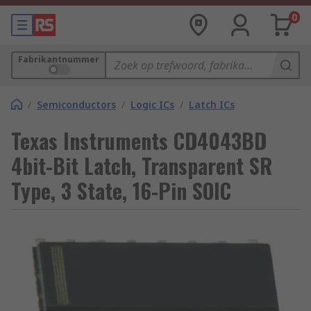
0
Fabrikantnummer
/
Semiconductors
/
Logic ICs
/
Latch ICs
Texas Instruments CD4043BD
4bit-Bit Latch, Transparent SR
Type, 3 State, 16-Pin SOIC