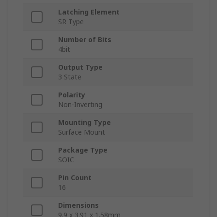
Latching Element
SR Type
Number of Bits
4bit
Output Type
3 State
Polarity
Non-Inverting
Mounting Type
Surface Mount
Package Type
SOIC
Pin Count
16
Dimensions
9.9 x 3.91 x 1.58mm