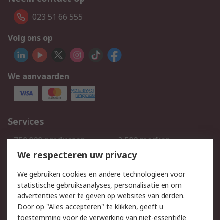
023 51 66 555
Volg ons op
We aanvaarden
Services
750.000 producten
2.500 merken
Bestellen
Inkoopoplossingen
We respecteren uw privacy
Retouren
Technisch advies
We gebruiken cookies en andere technologieën voor
Track & Trace
statistische gebruiksanalyses, personalisatie en om
advertenties weer te geven op websites van derden.
Wettelijk
Door op "Alles accepteren" te klikken, geeft u
toestemming voor de verwerking van niet-essentiële