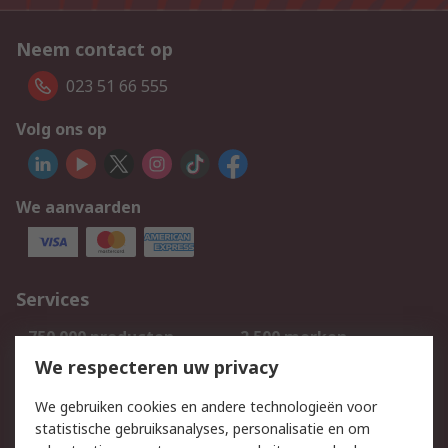
Neem contact op
023 51 66 555
Volg ons op
We aanvaarden
Services
750.000 producten
2.500 merken
Bestellen
Inkoopoplossingen
We respecteren uw privacy
Retouren
Technisch advies
We gebruiken cookies en andere technologieën voor
Track & Trace
statistische gebruiksanalyses, personalisatie en om