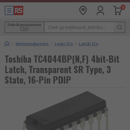
0
Fabrikantnummer
/
Semiconductors
/
Logic ICs
/
Latch ICs
Toshiba TC4044BP(N,F) 4bit-Bit
Latch, Transparent SR Type, 3
State, 16-Pin PDIP