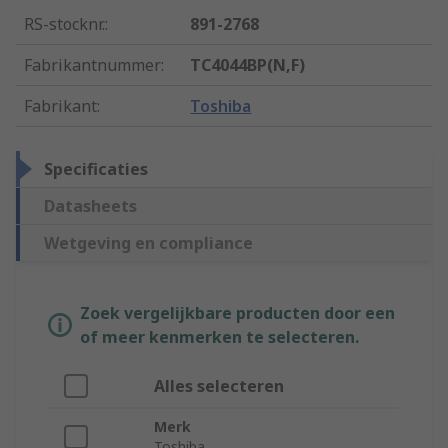
RS-stocknr.
:
891-2768
Fabrikantnummer
:
TC4044BP(N,F)
Fabrikant
:
Toshiba
Specificaties
Datasheets
Wetgeving en compliance
Zoek vergelijkbare producten door een
of meer kenmerken te selecteren.
Alles selecteren
Merk
Toshiba