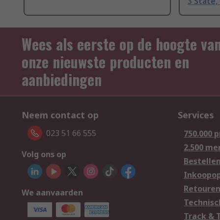
3 State,
Wees als eerste op de hoogte va
onze nieuwste producten en
aanbiedingen
Neem contact op
Services
023 51 66 555
750.000 
2.500 me
Volg ons op
Bestelle
Inkoopop
Retoure
We aanvaarden
Technisc
Track & 