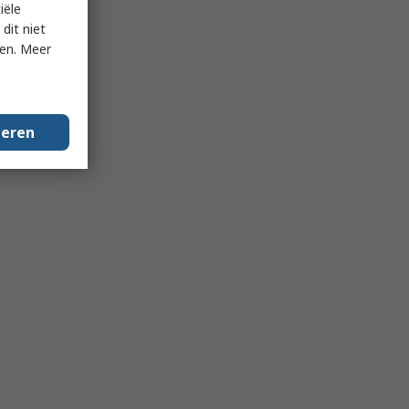
iële
dit niet
ken. Meer
geren