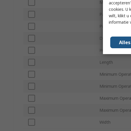
Mounting Type
accepteren"
cookies. U 
Package Type
wilt, klikt
informatie 
Pin Count
Dimensions
Alle
Height
Length
Minimum Operati
Minimum Operat
Maximum Operat
Maximum Operat
Width