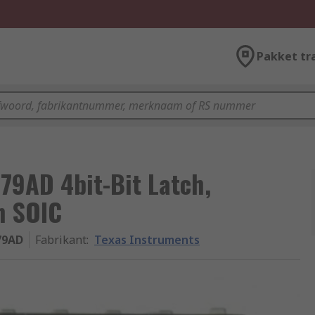
Pakket tr
79AD 4bit-Bit Latch,
n SOIC
79AD
Fabrikant
:
Texas Instruments