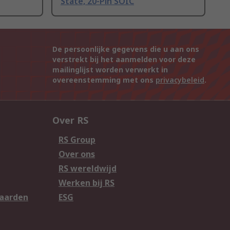
State, 20-Pin SOIC
De persoonlijke gegevens die u aan ons
verstrekt bij het aanmelden voor deze
mailinglijst worden verwerkt in
overeenstemming met ons
privacybeleid
.
Over RS
RS Group
Over ons
RS wereldwijd
Werken bij RS
aarden
ESG