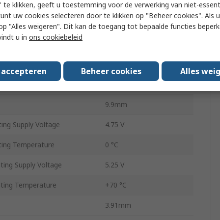
Surface Mount
 te klikken, geeft u toestemming voor de verwerking van niet-essent
kunt uw cookies selecteren door te klikken op "Beheer cookies". Als u 
SOIC
 u op "Alles weigeren". Dit kan de toegang tot bepaalde functies beper
vindt u in
ons cookiebeleid
16
9.9 x 3.91 x 1.58mm
s accepteren
Beheer cookies
Alles wei
1.58mm
9.9mm
ng Supply Voltage
4.75 V
ing Temperature
0 °C
ing Supply Voltage
5.25 V
ing Temperature
+70 °C
3.91mm