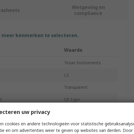
Wetgeving en
tasheets
compliance
f meer kenmerken te selecteren.
Waarde
Texas Instruments
LS
Transparent
t
SR Type
ecteren uw privacy
4bit
n cookies en andere technologieën voor statistische gebruiksanalys
Non-Inverting
tie en om advertenties weer te geven op websites van derden. Door 