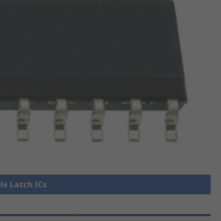
lle Latch ICs