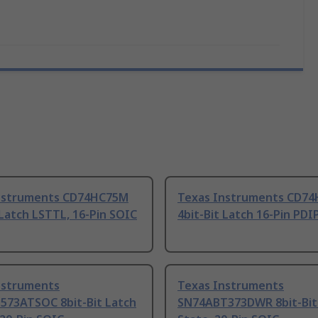
nstruments CD74HC75M
Texas Instruments CD74
 Latch LSTTL, 16-Pin SOIC
4bit-Bit Latch 16-Pin PDI
nstruments
Texas Instruments
573ATSOC 8bit-Bit Latch
SN74ABT373DWR 8bit-Bit 