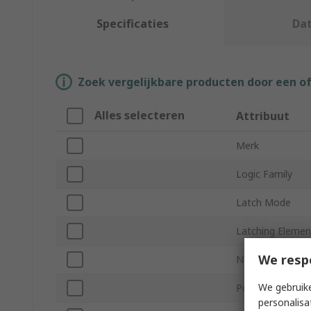
Specificaties
Da
Zoek vergelijkbare producten door een o
Alles selecteren
Attribuut
Merk
Logic Family
Latch Mode
Latching Elemen
We resp
Number of Bits
We gebruike
Polarity
personalisa