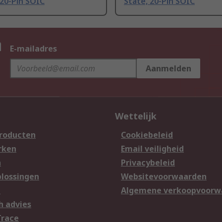
 20-Pin SOIC
State, 20-Pin SOIC
n
E-mailadres
Aanmelden
Wettelijk
producten
Cookiebeleid
rken
Email veiligheid
n
Privacybeleid
lossingen
Websitevoorwaarden
n
Algemene verkoopvoorw
h advies
Trace