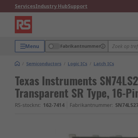
Services
Industry Hub
Support
Menu
Fabrikantnummer
/
Semiconductors
/
Logic ICs
/
Latch ICs
Texas Instruments SN74LS2
Transparent SR Type, 16-Pi
RS-stocknr.
:
162-7414
Fabrikantnummer
:
SN74LS2