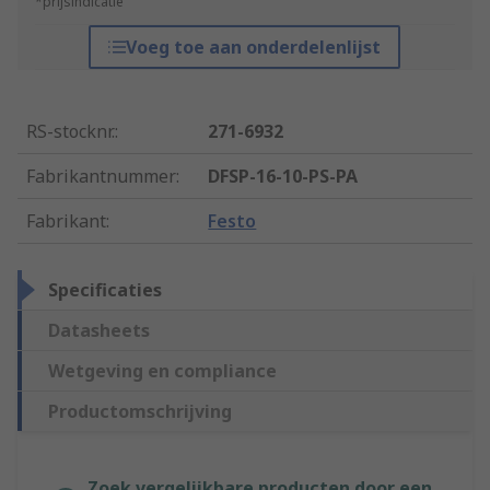
*prijsindicatie
Voeg toe aan onderdelenlijst
RS-stocknr.
:
271-6932
Fabrikantnummer
:
DFSP-16-10-PS-PA
Fabrikant
:
Festo
Specificaties
Datasheets
Wetgeving en compliance
Productomschrijving
Zoek vergelijkbare producten door een