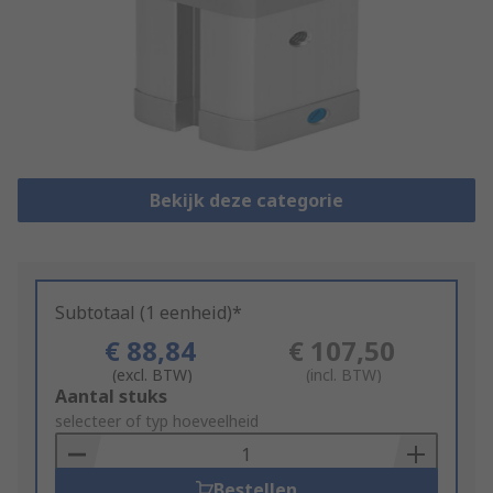
Bekijk deze categorie
Subtotaal (1 eenheid)*
€ 88,84
€ 107,50
(excl. BTW)
(incl. BTW)
Add
Aantal stuks
to
selecteer of typ hoeveelheid
Basket
Bestellen