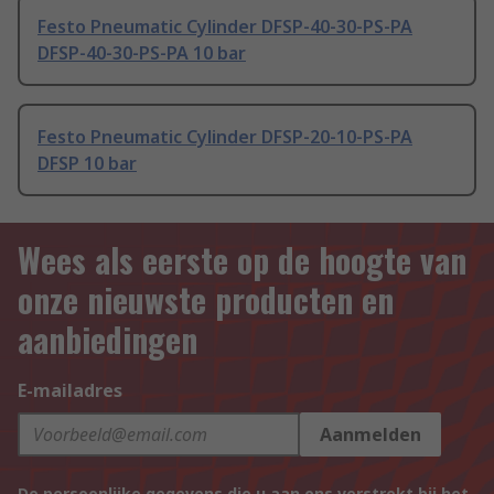
Festo Pneumatic Cylinder DFSP-40-30-PS-PA
DFSP-40-30-PS-PA 10 bar
Festo Pneumatic Cylinder DFSP-20-10-PS-PA
DFSP 10 bar
Wees als eerste op de hoogte van
onze nieuwste producten en
aanbiedingen
E-mailadres
Aanmelden
De persoonlijke gegevens die u aan ons verstrekt bij het