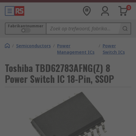
0
Fabrikantnummer
/
Semiconductors
/
Power
/
Power
Management ICs
Switch ICs
Toshiba TBD62783AFNG(Z) 8
Power Switch IC 18-Pin, SSOP