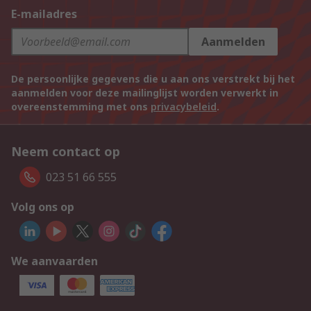
E-mailadres
Aanmelden
De persoonlijke gegevens die u aan ons verstrekt bij het
aanmelden voor deze mailinglijst worden verwerkt in
overeenstemming met ons
privacybeleid
.
Neem contact op
023 51 66 555
Volg ons op
We aanvaarden