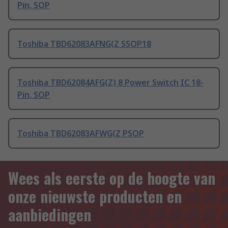
Pin, SOP
Toshiba TBD62083AFNG(Z SSOP18
Toshiba TBD62084AFG(Z) 8 Power Switch IC 18-
Pin, SOP
Toshiba TBD62083AFWG(Z PSOP
Wees als eerste op de hoogte van
onze nieuwste producten en
aanbiedingen