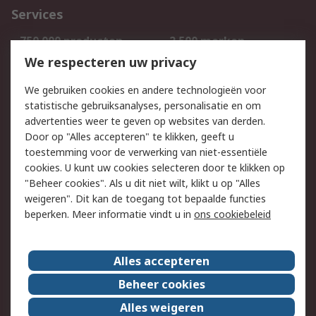
Services
750.000 producten
2.500 merken
Bestellen
Inkoopoplossingen
We respecteren uw privacy
Retouren
Technisch advies
We gebruiken cookies en andere technologieën voor
Track & Trace
statistische gebruiksanalyses, personalisatie en om
advertenties weer te geven op websites van derden.
Wettelijk
Door op "Alles accepteren" te klikken, geeft u
toestemming voor de verwerking van niet-essentiële
Cookiebeleid
Email veiligheid
cookies. U kunt uw cookies selecteren door te klikken op
Privacybeleid
Websitevoorwaarden
"Beheer cookies". Als u dit niet wilt, klikt u op "Alles
weigeren". Dit kan de toegang tot bepaalde functies
Algemene
beperken. Meer informatie vindt u in
ons cookiebeleid
verkoopvoorwaarden
Over RS
Alles accepteren
RS Group
Over ons
Beheer cookies
RS wereldwijd
Werken bij RS
Alles weigeren