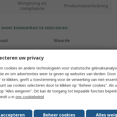
Wetgeving en
Productomschrijving
compliance
f meer kenmerken te selecteren.
buut
Waarde
Vikan
ecteren uw privacy
tion
Floors
n cookies en andere technologieën voor statistische gebruiksanalys
t Type
Floor Squeegee
tie en om advertenties weer te geven op websites van derden. Door 
 te klikken, geeft u toestemming voor de verwerking van niet-essent
Red
kunt uw cookies selecteren door te klikken op "Beheer cookies". Als u 
 u op "Alles weigeren". Dit kan de toegang tot bepaalde functies beper
100mm
vindt u in
ons cookiebeleid
600mm
s accepteren
Beheer cookies
Alles wei
 Included
No