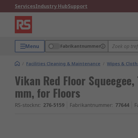
Services
Industry Hub
Support
Menu
Fabrikantnummer
/
Facilities Cleaning & Maintenance
/
Wipes & Cloth
Vikan Red Floor Squeegee
mm, for Floors
RS-stocknr.
:
276-5159
Fabrikantnummer
:
77644
F