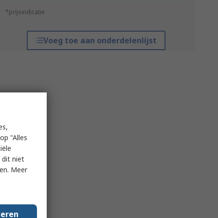
*prijsindicatie
Voeg toe aan onderdelenlijst
es,
op "Alles
iële
dit niet
ken. Meer
geren