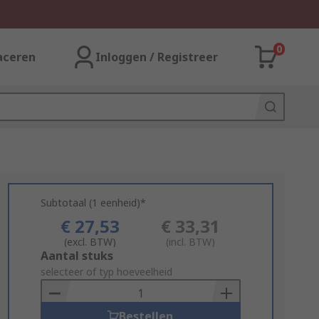
0
aceren
Inloggen / Registreer
Subtotaal (1 eenheid)*
€ 27,53
€ 33,31
(excl. BTW)
(incl. BTW)
Add
Aantal stuks
to
selecteer of typ hoeveelheid
Basket
Bestellen