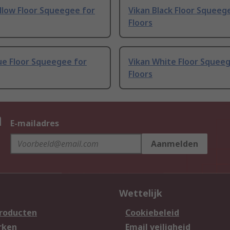
llow Floor Squeegee for
Vikan Black Floor Squeeg
Floors
ue Floor Squeegee for
Vikan White Floor Squee
Floors
n
E-mailadres
Aanmelden
Wettelijk
producten
Cookiebeleid
rken
Email veiligheid