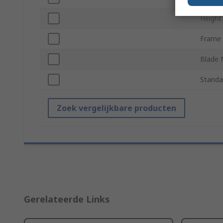
Height
Frame 
Blade 
Standa
Zoek vergelijkbare producten
Gerelateerde Links