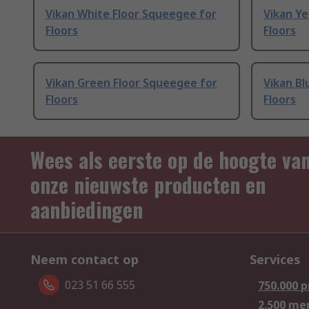
Vikan White Floor Squeegee for
Vikan Ye
Floors
Floors
Vikan Green Floor Squeegee for
Vikan Bl
Floors
Floors
Wees als eerste op de hoogte va
onze nieuwste producten en
aanbiedingen
Neem contact op
Services
023 51 66 555
750.000 
2.500 me