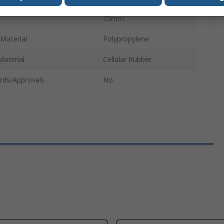
75mm
Material
Polypropylene
Material
Cellular Rubber
rds/Approvals
No