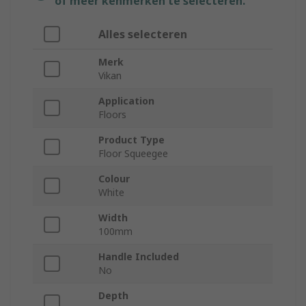
of meer kenmerken te selecteren.
Alles selecteren
Merk
Vikan
Application
Floors
Product Type
Floor Squeegee
Colour
White
Width
100mm
Handle Included
No
Depth