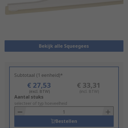
Bekijk alle Squeegees
Subtotaal (1 eenheid)*
€ 27,53
€ 33,31
(excl. BTW)
(incl. BTW)
Add
Aantal stuks
to
selecteer of typ hoeveelheid
Basket
Bestellen