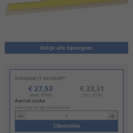
Bekijk alle Squeegees
Subtotaal (1 eenheid)*
€ 27,53
€ 33,31
(excl. BTW)
(incl. BTW)
Add
Aantal stuks
to
selecteer of typ hoeveelheid
Basket
Bestellen