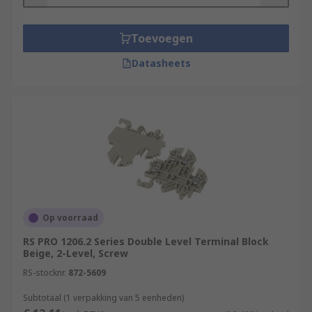
overcurrent than non-fused DIN rail terminals.
They are usually used to protect sensors and
Toevoegen
relays.
Datasheets
However, both fused and non-fused can be used
for applications such as:
Energy managementPower
suppliesLighting
controllersTelecommunicationsBuilding
management systemsIndustrial and civil
electrical installationsHeating and air
conditioning controls
Op voorraad
RS PRO 1206.2 Series Double Level Terminal Block
Beige, 2-Level, Screw
RS-stocknr.
872-5609
Subtotaal (1 verpakking van 5 eenheden)