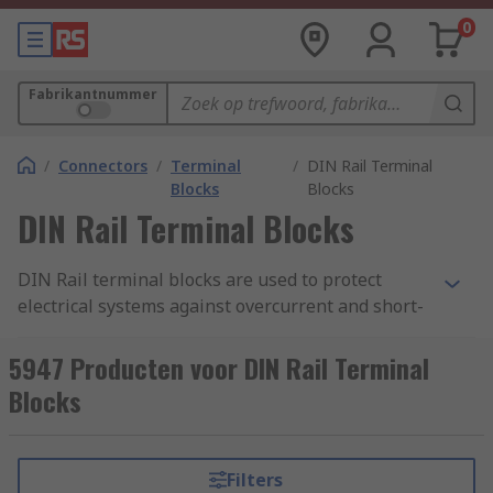
0
Fabrikantnummer
/
Connectors
/
Terminal
/
DIN Rail Terminal
Blocks
Blocks
DIN Rail Terminal Blocks
DIN Rail terminal blocks are used to protect
electrical systems against overcurrent and short-
circuiting. They clip on to a DIN rail, which is a
standard-size metal rail on to which terminals
5947 Producten voor DIN Rail Terminal
are mounted in a control cabinet. You can find out
Blocks
more in our complete
guide to DIN rail terminal
blocks
.
Filters
How do DIN rail terminal blocks work?