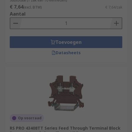
Subtotaal (1 zak van 10 eenheden)
€ 7,64
(excl. BTW)
€ 7,64/zak
Aantal
Toevoegen
Datasheets
Op voorraad
RS PRO 43408TT Series Feed Through Terminal Block