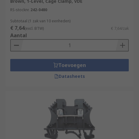
Brown, 1-Level, Cage Clamp, VDE
RS-stocknr.
242-0480
Subtotaal (1 zak van 10 eenheden)
€ 7,64
(excl. BTW)
€ 7,64/zak
Aantal
Toevoegen
Datasheets