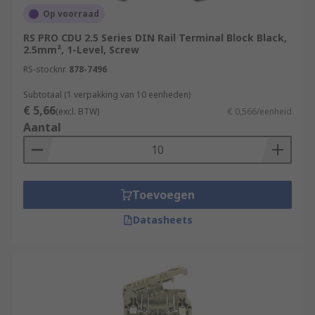
Op voorraad
RS PRO CDU 2.5 Series DIN Rail Terminal Block Black,
2.5mm², 1-Level, Screw
RS-stocknr.
878-7496
Subtotaal (1 verpakking van 10 eenheden)
€ 5,66
(excl. BTW)
€ 0,566/eenheid
Aantal
Toevoegen
Datasheets