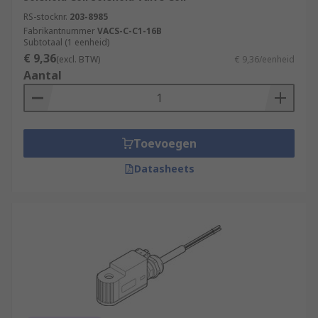
RS-stocknr.
203-8985
Fabrikantnummer
VACS-C-C1-16B
Subtotaal (1 eenheid)
€ 9,36
(excl. BTW)
€ 9,36/eenheid
Aantal
Toevoegen
Datasheets