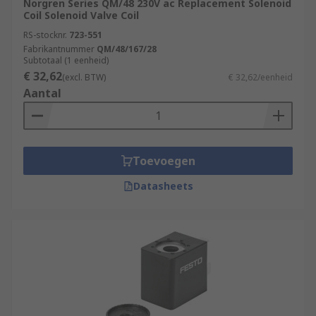
Norgren Series QM/48 230V ac Replacement Solenoid
Coil Solenoid Valve Coil
RS-stocknr.
723-551
Fabrikantnummer
QM/48/167/28
Subtotaal (1 eenheid)
€ 32,62
(excl. BTW)
€ 32,62/eenheid
Aantal
Toevoegen
Datasheets