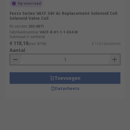
Op voorraad
Festo Series VACF 24V dc Replacement Solenoid Coil
Solenoid Valve Coil
RS-stocknr.
203-8871
Fabrikantnummer
VACF-B-K1-1-1-EX4-M
Subtotaal (1 eenheid)
€ 118,18
(excl. BTW)
€ 118,18/eenheid
Aantal
Toevoegen
Datasheets