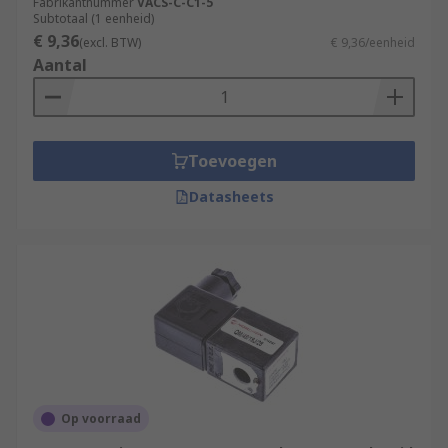
Fabrikantnummer
VACS-C-C1-5
Subtotaal (1 eenheid)
€ 9,36
(excl. BTW)
€ 9,36/eenheid
Aantal
Toevoegen
Datasheets
Op voorraad