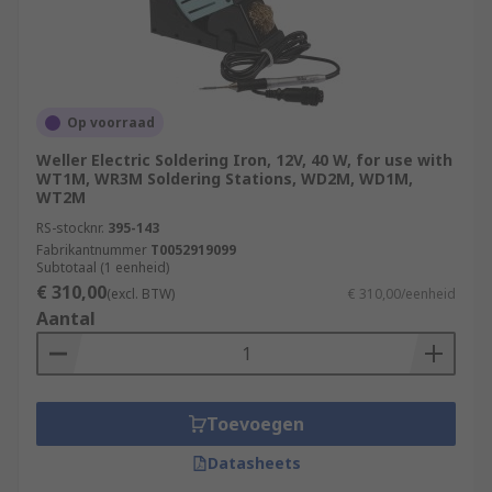
Op voorraad
Weller Electric Soldering Iron, 12V, 40 W, for use with
WT1M, WR3M Soldering Stations, WD2M, WD1M,
WT2M
RS-stocknr.
395-143
Fabrikantnummer
T0052919099
Subtotaal (1 eenheid)
€ 310,00
(excl. BTW)
€ 310,00/eenheid
Aantal
Toevoegen
Datasheets