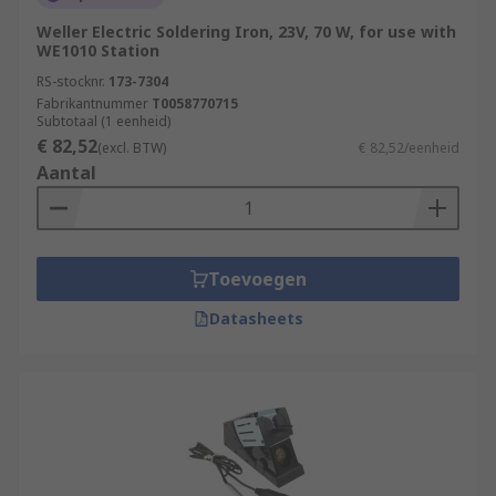
Weller Electric Soldering Iron, 23V, 70 W, for use with
WE1010 Station
RS-stocknr.
173-7304
Fabrikantnummer
T0058770715
Subtotaal (1 eenheid)
€ 82,52
(excl. BTW)
€ 82,52/eenheid
Aantal
Toevoegen
Datasheets