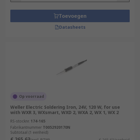
Toevoegen
Datasheets
Op voorraad
Weller Electric Soldering Iron, 24V, 120 W, for use
with WXR 3, WXsmart, WXD 2, WXA 2, WX 1, WX 2
RS-stocknr.
174-165
Fabrikantnummer
T0052920170N
Subtotaal (1 eenheid)
€ 265,63
(excl. BTW)
€ 265,63/eenheid