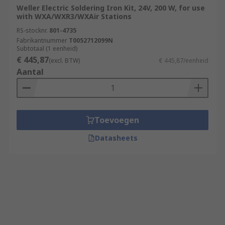
Weller Electric Soldering Iron Kit, 24V, 200 W, for use
with WXA/WXR3/WXAir Stations
RS-stocknr.
801-4735
Fabrikantnummer
T0052712099N
Subtotaal (1 eenheid)
€ 445,87
(excl. BTW)
€ 445,87/eenheid
Aantal
Toevoegen
Datasheets