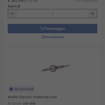
€ 261,59
(excl. BTW)
€ 261,59/eenheid
Aantal
Toevoegen
Datasheets
Op voorraad
Weller Electric Soldering Iron
RS-stocknr.
238-6585