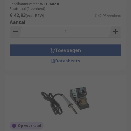
Fabrikantnummer
WLIR6023C
Subtotaal (1 eenheid)
€ 42,93
(excl. BTW)
€ 42,93/eenheid
Aantal
Toevoegen
Datasheets
Op voorraad